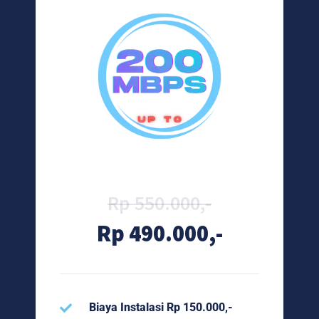
Rp 550.000,-
Rp 490.000,-
Biaya Instalasi Rp 150.000,-