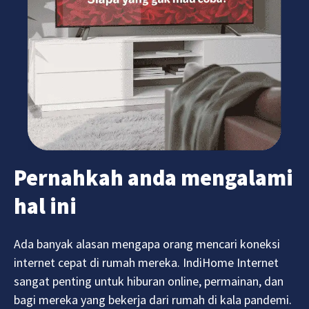
Pernahkah anda mengalami
hal ini
Ada banyak alasan mengapa orang mencari koneksi
internet cepat di rumah mereka. IndiHome Internet
sangat penting untuk hiburan online, permainan, dan
bagi mereka yang bekerja dari rumah di kala pandemi.