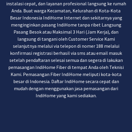
instalasi cepat, dan layanan profesional langsung ke rumah
Anda. Buat warga Kecamatan, Kelurahan di Kota-Kota
Besar Indonesia IndiHome Internet dan sekitarnya yang
menginginkan pasang IndiHome tanpa ribet Langsung
Pasang Besok atau Maksimal 3 Hari (Jam Kerja), dan
langsung di tangani oleh Customer Service Kami
selanjutnya melalui via telepon di nomer 188 melalui
konfirmasi registrasi berhasil via sms atau email masuk
setelah pendaftaran selesai semua dan segera di lakukan
pemasangan IndiHome Fiber di tempat Anda oleh Teknisi
Kami. Pemasangan Fiber IndiHome meliputi kota-kota
besar di Indonesia. Daftar IndiHome secara cepat dan
mudah dengan menggunakan jasa pemasangan dari
IndiHome yang kami sediakan.