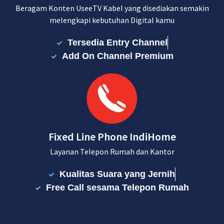
Beragam Konten UseeTV Kabel yang disediakan semakin
melengkapi kebutuhan Digital kamu
Tersedia Entry Channel
Add On Channel Premium
Fixed Line Phone IndiHome
Layanan Telepon Rumah dan Kantor
Kualitas Suara yang Jernih
Free Call sesama Telepon Rumah