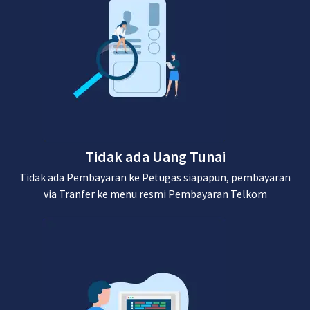
Tidak ada Uang Tunai
Tidak ada Pembayaran ke Petugas siapapun, pembayaran
via Tranfer ke menu resmi Pembayaran Telkom