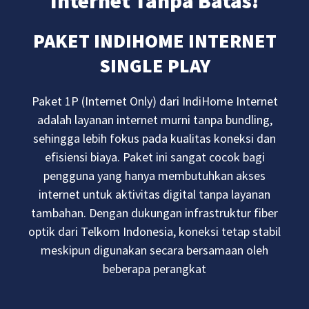
Internet Tanpa Batas!
PAKET INDIHOME INTERNET
SINGLE PLAY
Paket 1P (Internet Only) dari IndiHome Internet
adalah layanan internet murni tanpa bundling,
sehingga lebih fokus pada kualitas koneksi dan
efisiensi biaya. Paket ini sangat cocok bagi
pengguna yang hanya membutuhkan akses
internet untuk aktivitas digital tanpa layanan
tambahan. Dengan dukungan infrastruktur fiber
optik dari Telkom Indonesia, koneksi tetap stabil
meskipun digunakan secara bersamaan oleh
beberapa perangkat