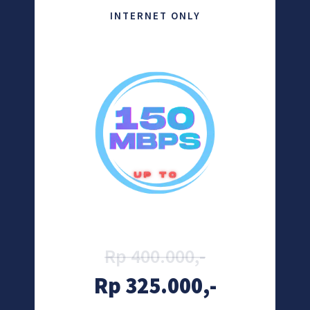
INTERNET ONLY
Rp 400.000,-
Rp 325.000,-