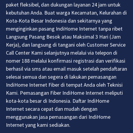
paket fleksibel, dan dukungan layanan 24 jam untuk
kebutuhan Anda. Buat warga Kecamatan, Kelurahan di
Kota-Kota Besar Indonesia dan sekitarnya yang
menginginkan pasang IndiHome Internet tanpa ribet
Langsung Pasang Besok atau Maksimal 3 Hari (Jam
Kerja), dan langsung di tangani oleh Customer Service
Call Center Kami selanjutnya melalui via telepon di
nomer 188 melalui konfirmasi registrasi dan verifikasi
berhasil via sms atau email masuk setelah pendaftaran
selesai semua dan segera di lakukan pemasangan
IndiHome Internet Fiber di tempat Anda oleh Teknisi
Kami. Pemasangan Fiber IndiHome Internet meliputi
kota-kota besar di Indonesia. Daftar IndiHome
Internet secara cepat dan mudah dengan
menggunakan jasa pemasangan dari IndiHome
Internet yang kami sediakan.