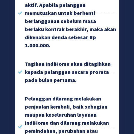
aktif. Apabila pelanggan
memutuskan untuk berhenti
berlangganan sebelum masa
berlaku kontrak berakhir, maka akan
dikenakan denda sebesar Rp
1.000.000.
Tagihan IndiHome akan ditagihkan
kepada pelanggan secara prorata
pada bulan pertama.
Pelanggan dilarang melakukan
penjualan kembali, baik sebagian
maupun keseluruhan layanan
IndiHome dan dilarang melakukan
pemindahan, perubahan atau