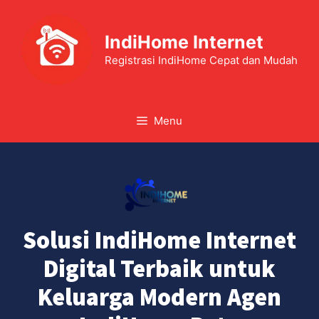
IndiHome Internet
Registrasi IndiHome Cepat dan Mudah
Menu
Solusi IndiHome Internet
Digital Terbaik untuk
Keluarga Modern Agen