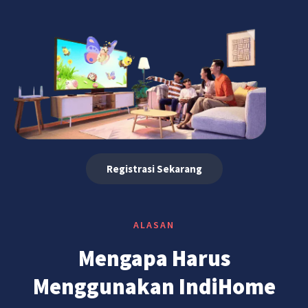
Registrasi Sekarang
ALASAN
Mengapa Harus
Menggunakan IndiHome