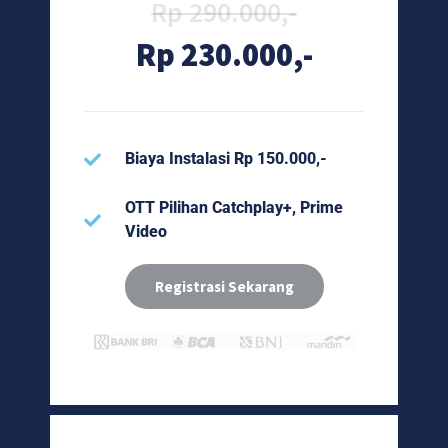
Rp 290.000,-
Rp 230.000,-
Biaya Instalasi Rp 150.000,-
OTT Pilihan Catchplay+, Prime
Video
Registrasi Sekarang