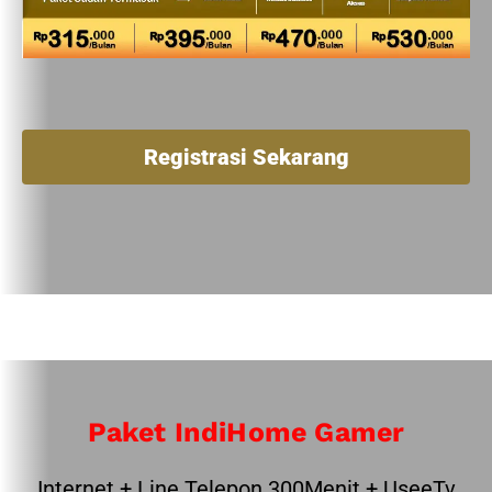
Registrasi Sekarang
Paket IndiHome Gamer
Internet + Line Telepon 300Menit + UseeTv