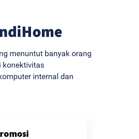
IndiHome
yang menuntut banyak orang
 konektivitas
omputer internal dan
romosi