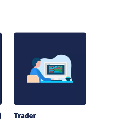
)
Trader