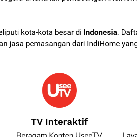
iputi kota-kota besar di
Indonesia
. Daf
 jasa pemasangan dari IndiHome yang
TV Interaktif
Beragam Konten UseeTV
Lay