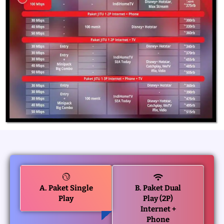
A. Paket Single
B. Paket Dual
Play
Play (2P)
Internet +
Phone