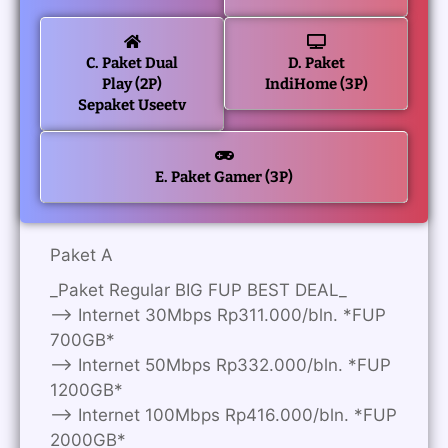
C. Paket Dual
D. Paket
Play (2P)
IndiHome (3P)
Sepaket Useetv
E. Paket Gamer (3P)
Paket A
_Paket Regular BIG FUP BEST DEAL_
—> Internet 30Mbps Rp311.000/bln. *FUP
700GB*
—> Internet 50Mbps Rp332.000/bln. *FUP
1200GB*
—> Internet 100Mbps Rp416.000/bln. *FUP
2000GB*