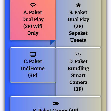
A. Paket
B. Paket
Dual Play
Dual Play
(2P) Wifi
(2P)
Only
Sepaket
Useetv
C. Paket
D. Paket
IndiHome
Bundling
(3P)
Smart
Camera
(3P)
E. Paket Gamer (3P)