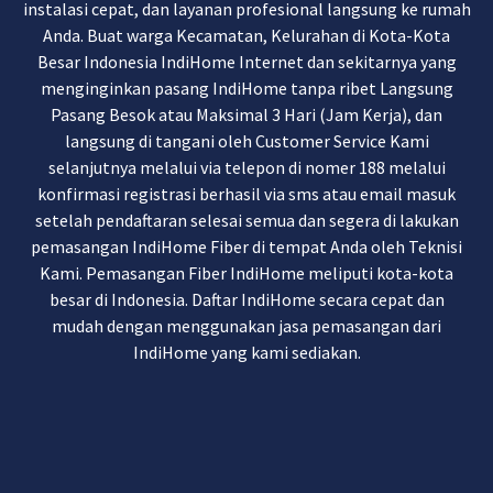
instalasi cepat, dan layanan profesional langsung ke rumah
Anda. Buat warga Kecamatan, Kelurahan di Kota-Kota
Besar Indonesia IndiHome Internet dan sekitarnya yang
menginginkan pasang IndiHome tanpa ribet Langsung
Pasang Besok atau Maksimal 3 Hari (Jam Kerja), dan
langsung di tangani oleh Customer Service Kami
selanjutnya melalui via telepon di nomer 188 melalui
konfirmasi registrasi berhasil via sms atau email masuk
setelah pendaftaran selesai semua dan segera di lakukan
pemasangan IndiHome Fiber di tempat Anda oleh Teknisi
Kami. Pemasangan Fiber IndiHome meliputi kota-kota
besar di Indonesia. Daftar IndiHome secara cepat dan
mudah dengan menggunakan jasa pemasangan dari
IndiHome yang kami sediakan.