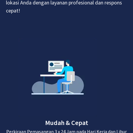
lokasi Anda dengan layanan profesional dan respons
cepat!
Mudah & Cepat
Perkiraan Pemasangan 3 x 24 Jam pada Hari Kerja dan Libur