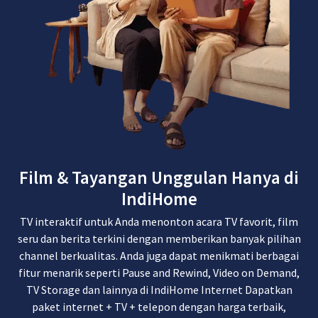
Film & Tayangan Unggulan Hanya di
IndiHome
TV interaktif untuk Anda menonton acara TV favorit, film
seru dan berita terkini dengan memberikan banyak pilihan
channel berkualitas. Anda juga dapat menikmati berbagai
fitur menarik seperti Pause and Rewind, Video on Demand,
TV Storage dan lainnya di IndiHome Internet Dapatkan
paket internet + TV + telepon dengan harga terbaik,