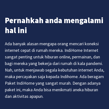
Pernahkah anda mengalami
hal ini
Ada banyak alasan mengapa orang mencari koneksi
internet cepat di rumah mereka. IndiHome Internet
sangat penting untuk hiburan online, permainan, dan
bagi mereka yang bekerja dari rumah di kala pandemi.
Nah, untuk menjawab segala kebutuhan internet Anda,
maka percayakan saja kepada Indihome. Ada beragam
Paket IndiHome yang sangat murah. Dengan adanya
paket ini, maka Anda bisa menikmati aneka hiburan
dan aktivitas apapun.