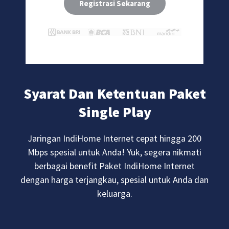
Registrasi Sekarang
Syarat Dan Ketentuan Paket
Single Play
Jaringan IndiHome Internet cepat hingga 200
Mbps spesial untuk Anda! Yuk, segera nikmati
berbagai benefit Paket IndiHome Internet
dengan harga terjangkau, spesial untuk Anda dan
keluarga.