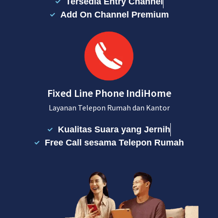
Tersedia Entry Channel
Add On Channel Premium
Fixed Line Phone IndiHome
Layanan Telepon Rumah dan Kantor
Kualitas Suara yang Jernih
Free Call sesama Telepon Rumah