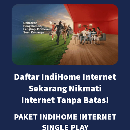
Daftar IndiHome Internet
Sekarang Nikmati
Internet Tanpa Batas!
PAKET INDIHOME INTERNET
SINGLE PLAY