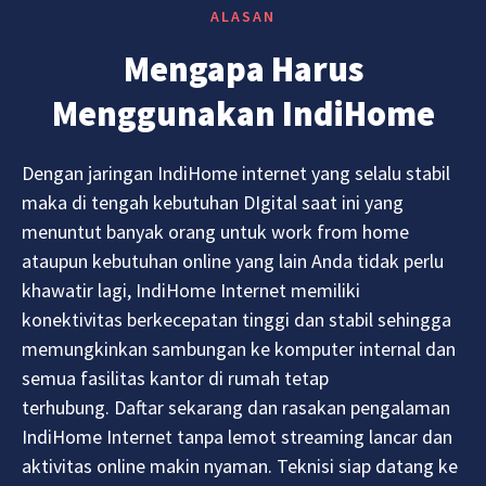
ALASAN
Mengapa Harus
Menggunakan IndiHome
Dengan jaringan IndiHome internet yang selalu stabil
maka di tengah kebutuhan DIgital saat ini yang
menuntut banyak orang untuk work from home
ataupun kebutuhan online yang lain Anda tidak perlu
khawatir lagi, IndiHome Internet memiliki
konektivitas berkecepatan tinggi dan stabil sehingga
memungkinkan sambungan ke komputer internal dan
semua fasilitas kantor di rumah tetap
terhubung. Daftar sekarang dan rasakan pengalaman
IndiHome Internet tanpa lemot streaming lancar dan
aktivitas online makin nyaman. Teknisi siap datang ke