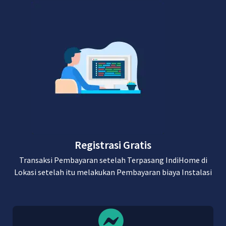
Registrasi Gratis
Transaksi Pembayaran setelah Terpasang IndiHome di
Lokasi setelah itu melakukan Pembayaran biaya Instalasi