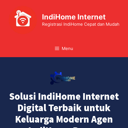
IndiHome Internet
Registrasi IndiHome Cepat dan Mudah
Menu
Solusi IndiHome Internet
Digital Terbaik untuk
Keluarga Modern Agen