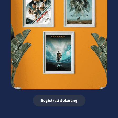
Registrasi Sekarang