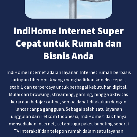
IndiHome Internet Super
Cepat untuk Rumah dan
Bisnis Anda
IndiHome Internet adalah layanan Internet rumah berbasis
jaringan fiber optik yang menghadirkan koneksi cepat,
stabil, dan terpercaya untuk berbagai kebutuhan digital.
Mulai dari browsing, streaming, gaming, hingga aktivitas
kerja dan belajar online, semua dapat dilakukan dengan
lancar tanpa gangguan. Sebagai salah satu layanan
unggulan dari Telkom Indonesia, IndiHome tidak hanya
menyediakan internet, tetapi juga paket bundling seperti
TV interaktif dan telepon rumah dalam satu layanan