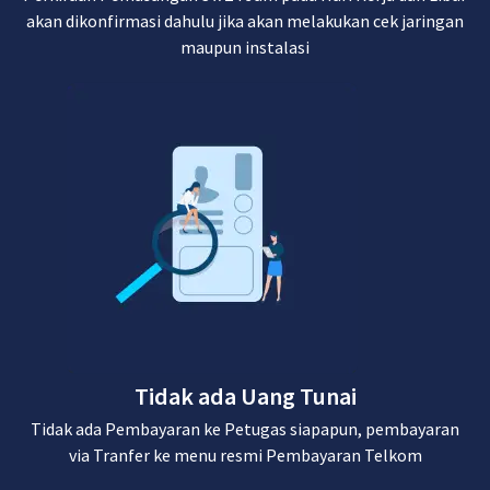
akan dikonfirmasi dahulu jika akan melakukan cek jaringan
maupun instalasi
Tidak ada Uang Tunai
Tidak ada Pembayaran ke Petugas siapapun, pembayaran
via Tranfer ke menu resmi Pembayaran Telkom