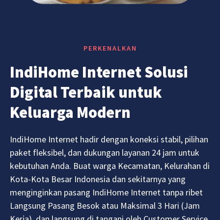
PERKENALKAN
IndiHome Internet Solusi
Digital Terbaik untuk
Keluarga Modern
IndiHome Internet hadir dengan koneksi stabil, pilihan
paket fleksibel, dan dukungan layanan 24 jam untuk
kebutuhan Anda. Buat warga Kecamatan, Kelurahan di
Kota-Kota Besar Indonesia dan sekitarnya yang
menginginkan pasang IndiHome Internet tanpa ribet
Langsung Pasang Besok atau Maksimal 3 Hari (Jam
Kerja), dan langsung di tangani oleh Customer Service