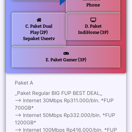
Phone
C. Paket Dual
D. Paket
Play (2P)
IndiHome (3P)
Sepaket Useetv
E. Paket Gamer (3P)
Paket A
_Paket Regular BIG FUP BEST DEAL_
—> Internet 30Mbps Rp311.000/bln. *FUP
700GB*
—> Internet 50Mbps Rp332.000/bln. *FUP
1200GB*
—> Internet 100Mbps Rp416.000/bln. *FUP