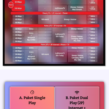
A. Paket Single
B. Paket Dual
Play
Play (2P)
Internet +