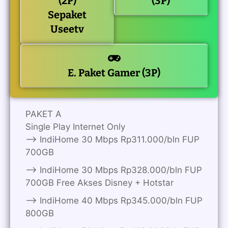
(2P)
(3P)
Sepaket
Useetv
E. Paket Gamer (3P)
PAKET A
Single Play Internet Only
——> IndiHome 30 Mbps Rp311.000/bln FUP
700GB
——> IndiHome 30 Mbps Rp328.000/bln FUP
700GB Free Akses Disney + Hotstar
——> IndiHome 40 Mbps Rp345.000/bln FUP
800GB