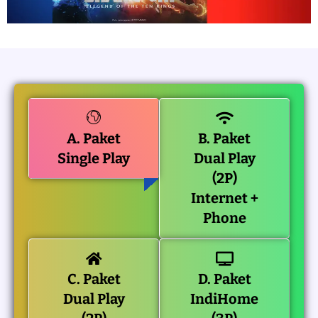
A. Paket
B. Paket
Single Play
Dual Play
(2P)
Internet +
Phone
C. Paket
D. Paket
Dual Play
IndiHome