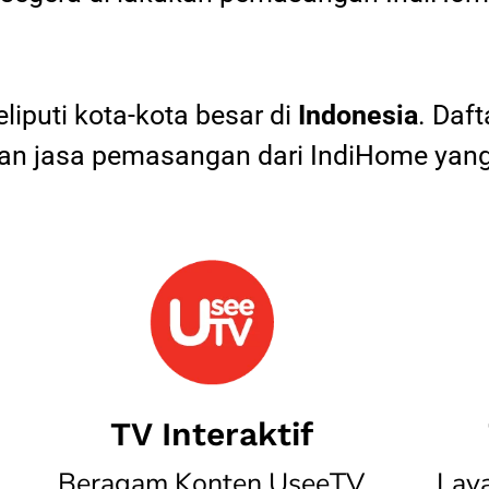
iputi kota-kota besar di
Indonesia
. Daf
 jasa pemasangan dari IndiHome yang
TV Interaktif
Beragam Konten UseeTV
Lay