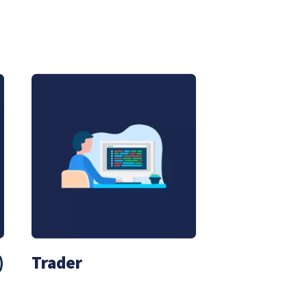
)
Trader