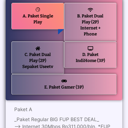
A. Paket Single
B. Paket Dual
Play
Play (2P)
Internet +
Phone
C. Paket Dual
D. Paket
Play (2P)
IndiHome (3P)
Sepaket Useetv
E. Paket Gamer (3P)
Paket A
_Paket Regular BIG FUP BEST DEAL_
—> Internet 30Mbps Rp311.000/bln. *FUP