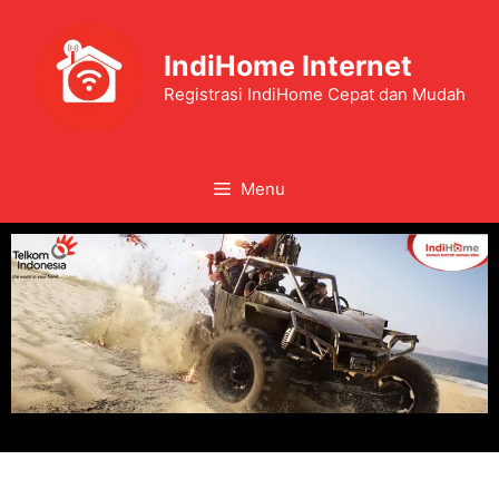
IndiHome Internet
Registrasi IndiHome Cepat dan Mudah
Menu