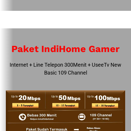
Paket IndiHome Gamer
Internet + Line Telepon 300Menit + UseeTv New
Basic 109 Channel