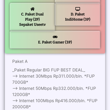
C. Paket Dual
D. Paket
Play (2P)
IndiHome (3P)
Sepaket Useetv
E. Paket Gamer (3P)
Paket A
_Paket Regular BIG FUP BEST DEAL_
—> Internet 30Mbps Rp311.000/bln. *FUP
700GB*
—> Internet 50Mbps Rp332.000/bln. *FUP
1200GB*
—> Internet 100Mbps Rp416.000/bln. *FUP
2000GB*