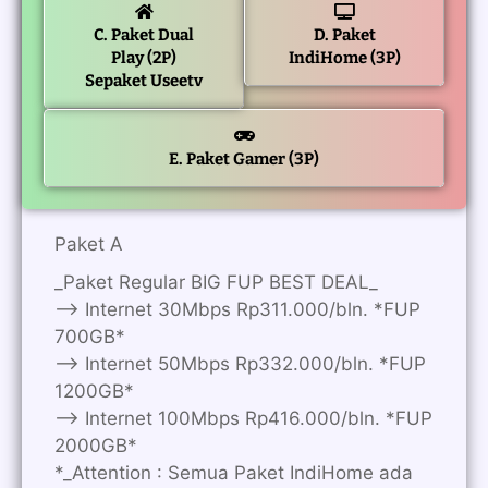
C. Paket Dual
D. Paket
Play (2P)
IndiHome (3P)
Sepaket Useetv
E. Paket Gamer (3P)
Paket A
_Paket Regular BIG FUP BEST DEAL_
—> Internet 30Mbps Rp311.000/bln. *FUP
700GB*
—> Internet 50Mbps Rp332.000/bln. *FUP
1200GB*
—> Internet 100Mbps Rp416.000/bln. *FUP
2000GB*
*_Attention : Semua Paket IndiHome ada