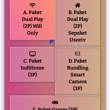
A. Paket
B. Paket
Dual Play
Dual Play
(2P) Wifi
(2P)
Only
Sepaket
Useetv
C. Paket
D. Paket
IndiHome
Bundling
(3P)
Smart
Camera
(3P)
E. Paket Gamer (3P)