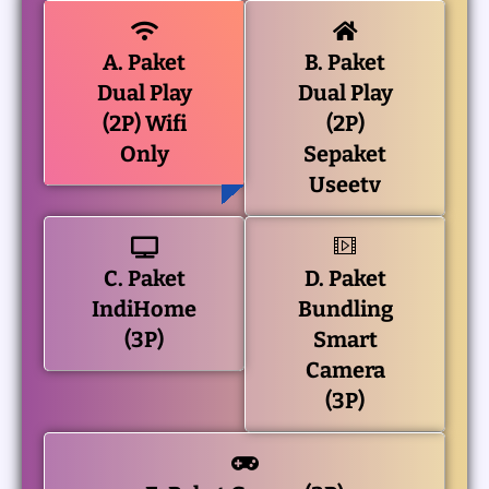
A. Paket
B. Paket
Dual Play
Dual Play
(2P) Wifi
(2P)
Only
Sepaket
Useetv
C. Paket
D. Paket
IndiHome
Bundling
(3P)
Smart
Camera
(3P)