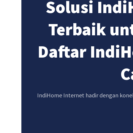
Solusi Indi
Terbaik un
Daftar Ind
C
IndiHome Internet hadir dengan koneks