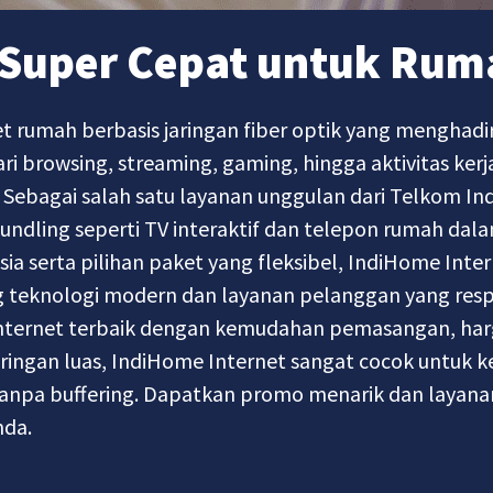
 Super Cepat untuk Rum
 rumah berbasis jaringan fiber optik yang menghadir
ri browsing, streaming, gaming, hingga aktivitas ker
Sebagai salah satu layanan unggulan dari Telkom In
undling seperti TV interaktif dan telepon rumah dala
sia serta pilihan paket yang fleksibel, IndiHome Inte
g teknologi modern dan layanan pelanggan yang resp
rnet terbaik dengan kemudahan pemasangan, harga k
aringan luas, IndiHome Internet sangat cocok untuk
ri tanpa buffering. Dapatkan promo menarik dan lay
nda.