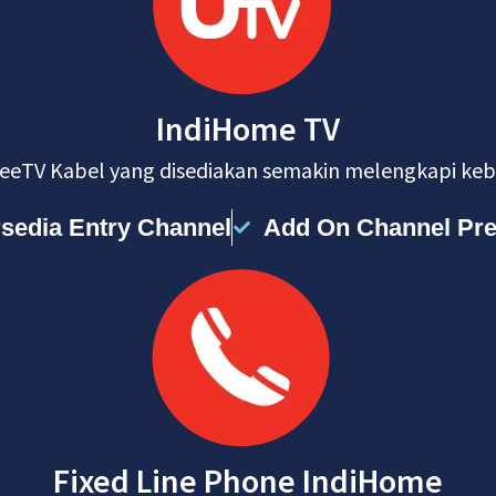
IndiHome TV
eTV Kabel yang disediakan semakin melengkapi keb
rsedia Entry Channel
Add On Channel Pr
Fixed Line Phone IndiHome