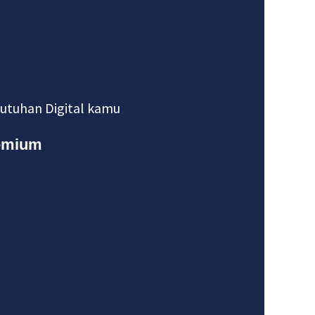
utuhan Digital kamu
emium