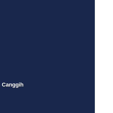
n Canggih