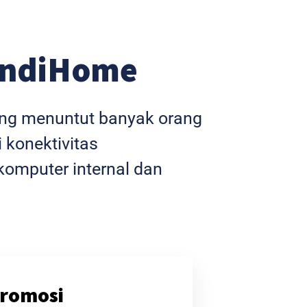
IndiHome
yang menuntut banyak orang
 konektivitas
omputer internal dan
romosi