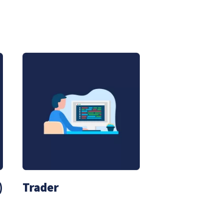
)
Trader