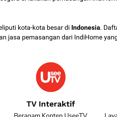
iputi kota-kota besar di
Indonesia
. Daf
 jasa pemasangan dari IndiHome yang
TV Interaktif
Beragam Konten UseeTV
Lay