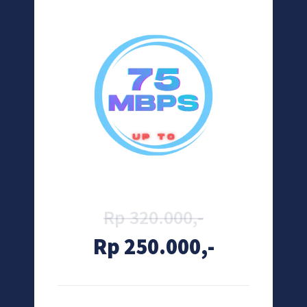
Rp 320.000,-
Rp 250.000,-