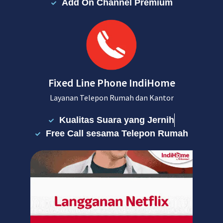
Add On Channel Premium
Fixed Line Phone IndiHome
Layanan Telepon Rumah dan Kantor
Kualitas Suara yang Jernih
Free Call sesama Telepon Rumah