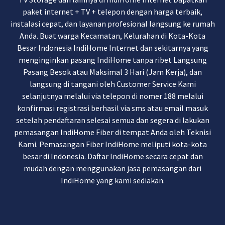
paket internet + TV + telepon dengan harga terbaik,
instalasi cepat, dan layanan profesional langsung ke rumah
Anda. Buat warga Kecamatan, Kelurahan di Kota-Kota
Besar Indonesia IndiHome Internet dan sekitarnya yang
menginginkan pasang IndiHome tanpa ribet Langsung
Pasang Besok atau Maksimal 3 Hari (Jam Kerja), dan
langsung di tangani oleh Customer Service Kami
selanjutnya melalui via telepon di nomer 188 melalui
konfirmasi registrasi berhasil via sms atau email masuk
setelah pendaftaran selesai semua dan segera di lakukan
pemasangan IndiHome Fiber di tempat Anda oleh Teknisi
Kami. Pemasangan Fiber IndiHome meliputi kota-kota
besar di Indonesia. Daftar IndiHome secara cepat dan
mudah dengan menggunakan jasa pemasangan dari
IndiHome yang kami sediakan.