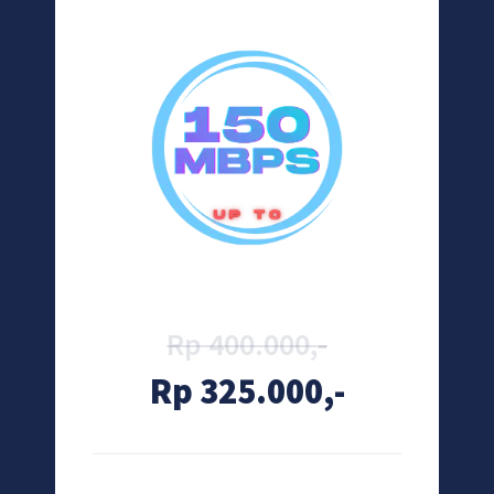
Rp 400.000,-
Rp 325.000,-