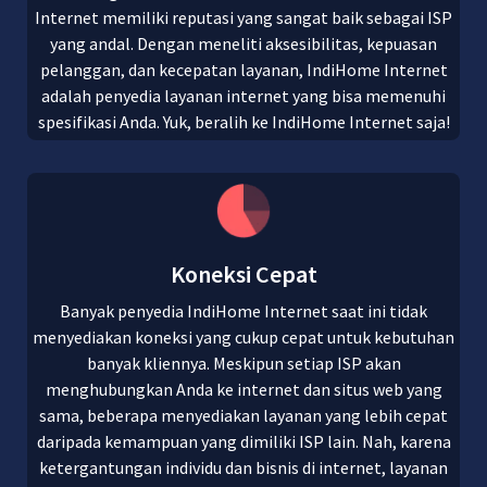
Internet memiliki reputasi yang sangat baik sebagai ISP
yang andal. Dengan meneliti aksesibilitas, kepuasan
pelanggan, dan kecepatan layanan, IndiHome Internet
adalah penyedia layanan internet yang bisa memenuhi
spesifikasi Anda. Yuk, beralih ke IndiHome Internet saja!
Koneksi Cepat
Banyak penyedia IndiHome Internet saat ini tidak
menyediakan koneksi yang cukup cepat untuk kebutuhan
banyak kliennya. Meskipun setiap ISP akan
menghubungkan Anda ke internet dan situs web yang
sama, beberapa menyediakan layanan yang lebih cepat
daripada kemampuan yang dimiliki ISP lain. Nah, karena
ketergantungan individu dan bisnis di internet, layanan