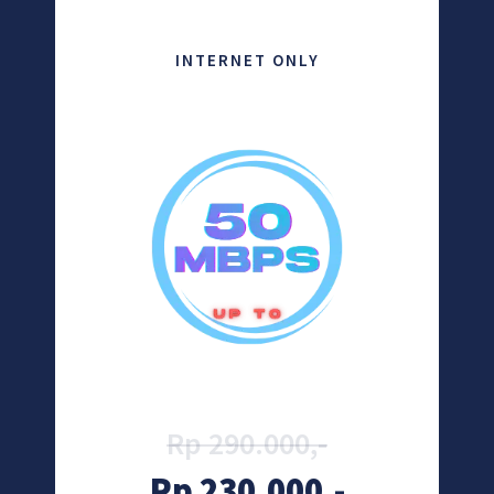
INTERNET ONLY
Rp 290.000,-
Rp 230.000,-