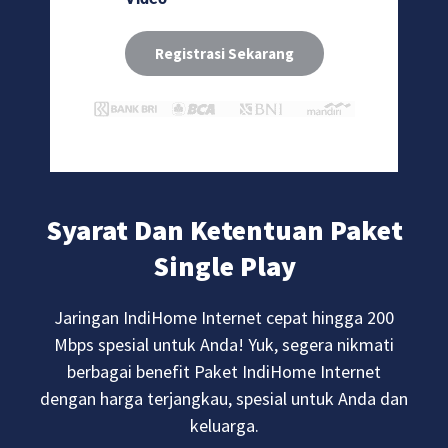
Registrasi Sekarang
Syarat Dan Ketentuan Paket
Single Play
Jaringan IndiHome Internet cepat hingga 200
Mbps spesial untuk Anda! Yuk, segera nikmati
berbagai benefit Paket IndiHome Internet
dengan harga terjangkau, spesial untuk Anda dan
keluarga.