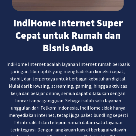
IndiHome Internet Super
Cepat untuk Rumah dan
Bisnis Anda
IndiHome Internet adalah layanan Internet rumah berbasis
jaringan fiber optik yang menghadirkan koneksi cepat,
stabil, dan terpercaya untuk berbagai kebutuhan digital.
Mulai dari browsing, streaming, gaming, hingga aktivitas
kerja dan belajar online, semua dapat dilakukan dengan
lancar tanpa gangguan. Sebagai salah satu layanan
unggulan dari Telkom Indonesia, IndiHome tidak hanya
menyediakan internet, tetapi juga paket bundling seperti
TV interaktif dan telepon rumah dalam satu layanan
terintegrasi. Dengan jangkauan luas di berbagai wilayah