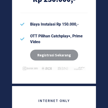
Biaya Instalasi Rp 150.000,-
OTT Pilihan Catchplay+, Prime
Video
Registrasi Sekarang
INTERNET ONLY