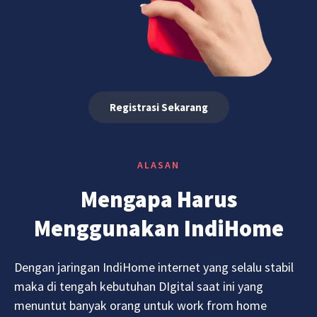
Registrasi Sekarang
ALASAN
Mengapa Harus
Menggunakan IndiHome
Dengan jaringan IndiHome internet yang selalu stabil
maka di tengah kebutuhan DIgital saat ini yang
menuntut banyak orang untuk work from home