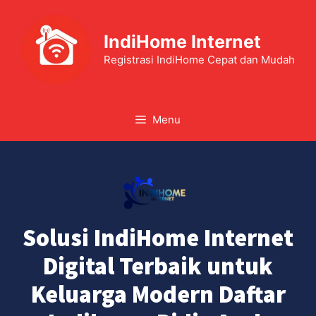
IndiHome Internet
Registrasi IndiHome Cepat dan Mudah
Menu
Solusi IndiHome Internet
Digital Terbaik untuk
Keluarga Modern Daftar