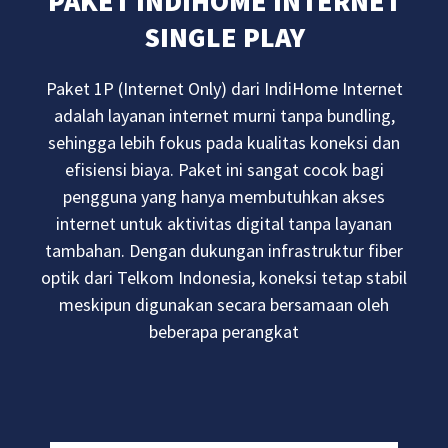
PAKET INDIHOME INTERNET
SINGLE PLAY
Paket 1P (Internet Only) dari IndiHome Internet
adalah layanan internet murni tanpa bundling,
sehingga lebih fokus pada kualitas koneksi dan
efisiensi biaya. Paket ini sangat cocok bagi
pengguna yang hanya membutuhkan akses
internet untuk aktivitas digital tanpa layanan
tambahan. Dengan dukungan infrastruktur fiber
optik dari Telkom Indonesia, koneksi tetap stabil
meskipun digunakan secara bersamaan oleh
beberapa perangkat