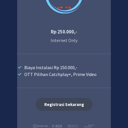
Rp 250.000,-
Internet Only
Biaya Instalasi Rp 150.000,-
OTT Pilihan Catchplay+, Prime Video
Registrasi Sekarang