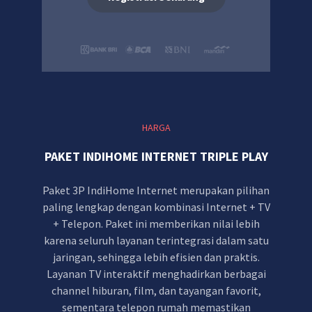
HARGA
PAKET INDIHOME INTERNET TRIPLE PLAY
Paket 3P IndiHome Internet merupakan pilihan
paling lengkap dengan kombinasi Internet + TV
+ Telepon. Paket ini memberikan nilai lebih
karena seluruh layanan terintegrasi dalam satu
jaringan, sehingga lebih efisien dan praktis.
Layanan TV interaktif menghadirkan berbagai
channel hiburan, film, dan tayangan favorit,
sementara telepon rumah memastikan