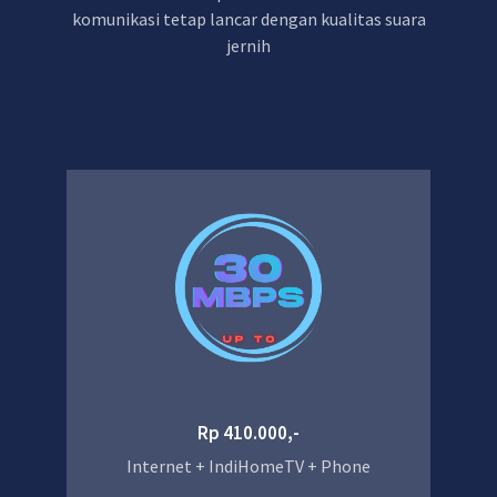
komunikasi tetap lancar dengan kualitas suara
jernih
Rp 410.000,-
Internet + IndiHomeTV + Phone