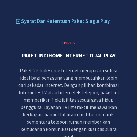
Syarat Dan Ketentuan Paket Single Play
HARGA
PAKET INDIHOME INTERNET DUAL PLAY
Paket 2P IndiHome Internet merupakan solusi
ideal bagi pengguna yang membutuhkan lebih
dari sekadar internet. Dengan pilihan kombinasi
Internet + TV atau Internet + Telepon, paket ini
memberikan fleksibilitas sesuai gaya hidup
pengguna. Layanan TV interaktif menawarkan
berbagai channel hiburan dan fitur menarik,
sementara telepon rumah memberikan
kemudahan komunikasi dengan kualitas suara
jernih