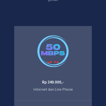
Rp 340.000,-
Internet dan Line Phone