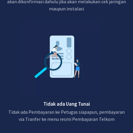
akan dikonfirmasi dahulu jika akan melakukan cek jaringan
maupun instalasi
Tidak ada Uang Tunai
Tidak ada Pembayaran ke Petugas siapapun, pembayaran
via Tranfer ke menu resmi Pembayaran Telkom