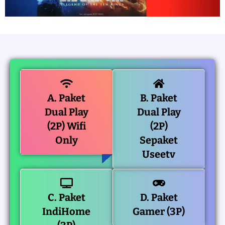
A. Paket
B. Paket
Dual Play
Dual Play
(2P) Wifi
(2P)
Only
Sepaket
Useetv
C. Paket
D. Paket
IndiHome
Gamer (3P)