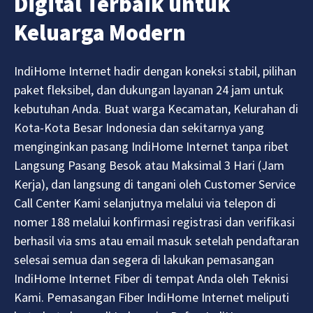
Digital Terbaik untuk
Keluarga Modern
IndiHome Internet hadir dengan koneksi stabil, pilihan
paket fleksibel, dan dukungan layanan 24 jam untuk
kebutuhan Anda. Buat warga Kecamatan, Kelurahan di
Kota-Kota Besar Indonesia dan sekitarnya yang
menginginkan pasang IndiHome Internet tanpa ribet
Langsung Pasang Besok atau Maksimal 3 Hari (Jam
Kerja), dan langsung di tangani oleh Customer Service
Call Center Kami selanjutnya melalui via telepon di
nomer 188 melalui konfirmasi registrasi dan verifikasi
berhasil via sms atau email masuk setelah pendaftaran
selesai semua dan segera di lakukan pemasangan
IndiHome Internet Fiber di tempat Anda oleh Teknisi
Kami. Pemasangan Fiber IndiHome Internet meliputi