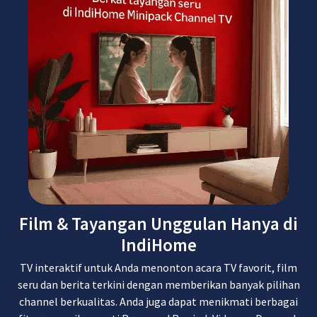
Film & Tayangan Unggulan Hanya di
IndiHome
TV interaktif untuk Anda menonton acara TV favorit, film
seru dan berita terkini dengan memberikan banyak pilihan
channel berkualitas. Anda juga dapat menikmati berbagai