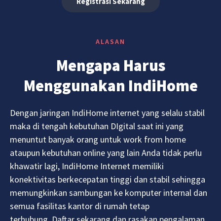
Registrasi Sekarang
ALASAN
Mengapa Harus
Menggunakan IndiHome
Dengan jaringan IndiHome internet yang selalu stabil
maka di tengah kebutuhan DIgital saat ini yang
menuntut banyak orang untuk work from home
ataupun kebutuhan online yang lain Anda tidak perlu
khawatir lagi, IndiHome Internet memiliki
konektivitas berkecepatan tinggi dan stabil sehingga
memungkinkan sambungan ke komputer internal dan
semua fasilitas kantor di rumah tetap
terhubung. Daftar sekarang dan rasakan pengalaman