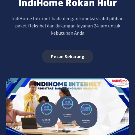
IndiHome Rokan Hilir
IndiHome Internet hadir dengan koneksi stabil pilihan
paket fleksibel dan dukungan layanan 24 jam untuk
kebutuhan Anda
Pesan Sekarang