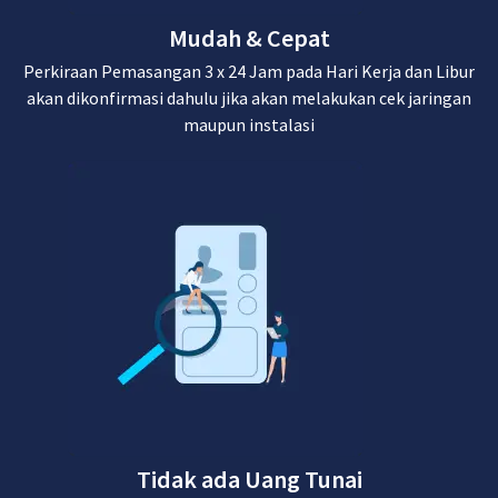
Mudah & Cepat
Perkiraan Pemasangan 3 x 24 Jam pada Hari Kerja dan Libur
akan dikonfirmasi dahulu jika akan melakukan cek jaringan
maupun instalasi
Tidak ada Uang Tunai