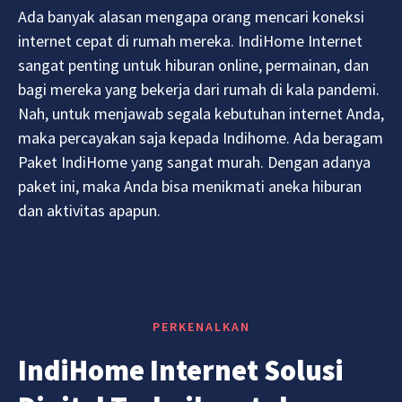
Ada banyak alasan mengapa orang mencari koneksi
internet cepat di rumah mereka. IndiHome Internet
sangat penting untuk hiburan online, permainan, dan
bagi mereka yang bekerja dari rumah di kala pandemi.
Nah, untuk menjawab segala kebutuhan internet Anda,
maka percayakan saja kepada Indihome. Ada beragam
Paket IndiHome yang sangat murah. Dengan adanya
paket ini, maka Anda bisa menikmati aneka hiburan
dan aktivitas apapun.
PERKENALKAN
IndiHome Internet Solusi