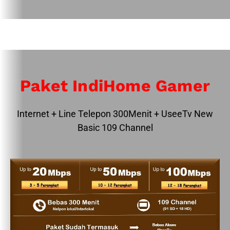
Paket IndiHome Gamer
Internet + Line Telepon 300Menit + UseeTv New
Basic 109 Channel