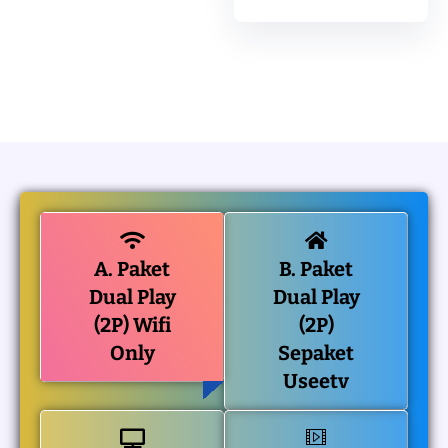
A. Paket
B. Paket
Dual Play
Dual Play
(2P) Wifi
(2P)
Only
Sepaket
Useetv