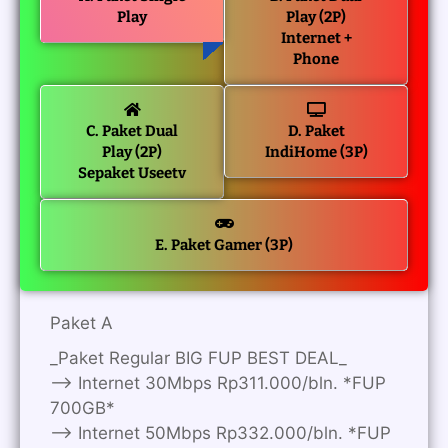
Play
Play (2P)
Internet +
Phone
C. Paket Dual
D. Paket
Play (2P)
IndiHome (3P)
Sepaket Useetv
E. Paket Gamer (3P)
Paket A
_Paket Regular BIG FUP BEST DEAL_
—> Internet 30Mbps Rp311.000/bln. *FUP
700GB*
—> Internet 50Mbps Rp332.000/bln. *FUP