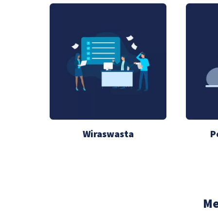
Wiraswasta
P
Me