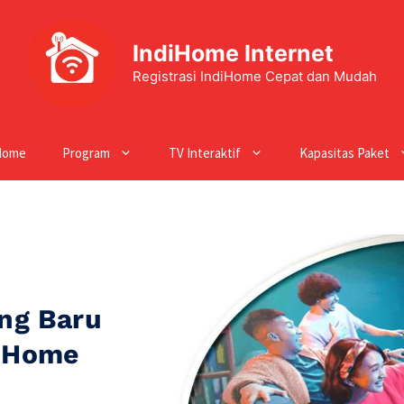
IndiHome Internet
Registrasi IndiHome Cepat dan Mudah
Home
Program
TV Interaktif
Kapasitas Paket
ng Baru
diHome