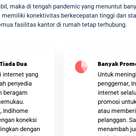
tabil, maka di tengah pandemic yang menuntut ban
me memiliki konektivitas berkecepatan tinggi dan 
ua fasilitas kantor di rumah tetap terhubung.
Tiada Dua
Banyak Prom
 internet yang
Untuk meningk
lah penyedia
penggemar, I
an beragam
internet sela
 memukau.
promosi untuk
t, Indihome
atau memberi
ngan koneksi
pelanggan. Sa
ndingkan dengan
menambah jum