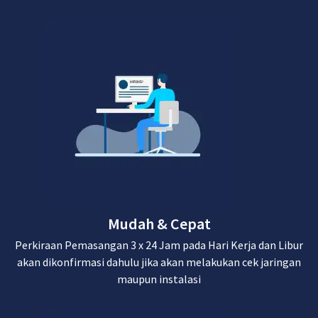
Mudah & Cepat
Perkiraan Pemasangan 3 x 24 Jam pada Hari Kerja dan Libur
akan dikonfirmasi dahulu jika akan melakukan cek jaringan
maupun instalasi