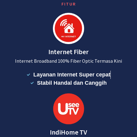
FITUR
Internet Fiber
Internet Broadband 100% Fiber Optic Termasa Kini
Layanan Internet Super cepat
Stabil Handal dan Canggih
IndiHome TV