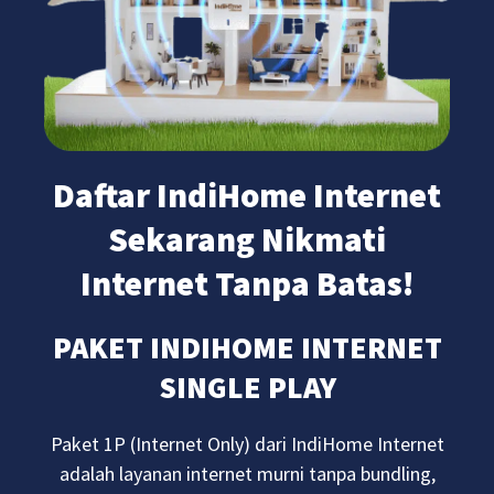
Daftar IndiHome Internet
Sekarang Nikmati
Internet Tanpa Batas!
PAKET INDIHOME INTERNET
SINGLE PLAY
Paket 1P (Internet Only) dari IndiHome Internet
adalah layanan internet murni tanpa bundling,