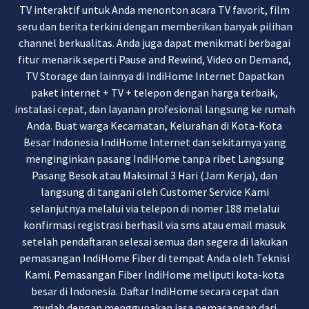
TV interaktif untuk Anda menonton acara TV favorit, film
seru dan berita terkini dengan memberikan banyak pilihan
channel berkualitas. Anda juga dapat menikmati berbagai
fitur menarik seperti Pause and Rewind, Video on Demand,
TV Storage dan lainnya di IndiHome Internet Dapatkan
paket internet + TV + telepon dengan harga terbaik,
instalasi cepat, dan layanan profesional langsung ke rumah
Anda. Buat warga Kecamatan, Kelurahan di Kota-Kota
Besar Indonesia IndiHome Internet dan sekitarnya yang
menginginkan pasang IndiHome tanpa ribet Langsung
Pasang Besok atau Maksimal 3 Hari (Jam Kerja), dan
langsung di tangani oleh Customer Service Kami
selanjutnya melalui via telepon di nomer 188 melalui
konfirmasi registrasi berhasil via sms atau email masuk
setelah pendaftaran selesai semua dan segera di lakukan
pemasangan IndiHome Fiber di tempat Anda oleh Teknisi
Kami. Pemasangan Fiber IndiHome meliputi kota-kota
besar di Indonesia. Daftar IndiHome secara cepat dan
mudah dengan menggunakan jasa pemasangan dari