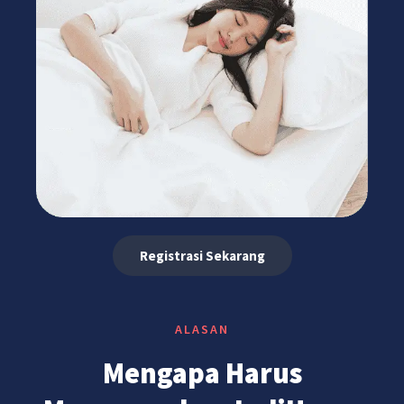
Registrasi Sekarang
ALASAN
Mengapa Harus