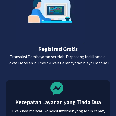
Registrasi Gratis
Transaksi Pembayaran setelah Terpasang IndiHome di
Lokasi setelah itu melakukan Pembayaran biaya Instalasi
Kecepatan Layanan yang Tiada Dua
Jika Anda mencari koneksi internet yang lebih cepat,