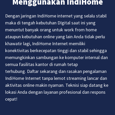
Menggunakan IndiHome
Dengan jaringan IndiHome internet yang selalu stabil
maka di tengah kebutuhan DIgital saat ini yang
menuntut banyak orang untuk work from home
ataupun kebutuhan online yang lain Anda tidak perlu
khawatir lagi, IndiHome Internet memiliki
konektivitas berkecepatan tinggi dan stabil sehingga
memungkinkan sambungan ke komputer internal dan
semua fasilitas kantor di rumah tetap
terhubung. Daftar sekarang dan rasakan pengalaman
IndiHome Internet tanpa lemot streaming lancar dan
aktivitas online makin nyaman. Teknisi siap datang ke
lokasi Anda dengan layanan profesional dan respons
cepat!