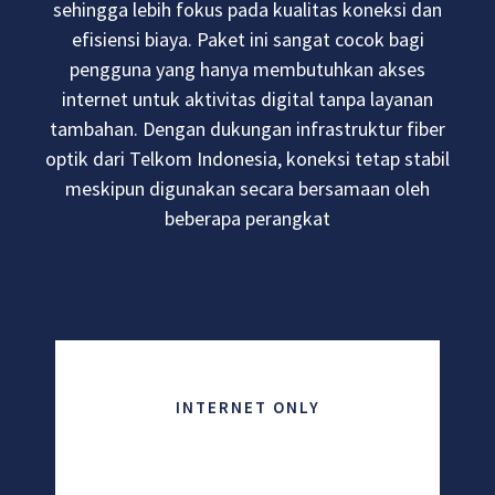
sehingga lebih fokus pada kualitas koneksi dan
efisiensi biaya. Paket ini sangat cocok bagi
pengguna yang hanya membutuhkan akses
internet untuk aktivitas digital tanpa layanan
tambahan. Dengan dukungan infrastruktur fiber
optik dari Telkom Indonesia, koneksi tetap stabil
meskipun digunakan secara bersamaan oleh
beberapa perangkat
INTERNET ONLY