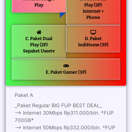
Play
Play (2P)
Internet +
Phone
C. Paket Dual
D. Paket
Play (2P)
IndiHome (3P)
Sepaket Useetv
E. Paket Gamer (3P)
Paket A
_Paket Regular BIG FUP BEST DEAL_
—> Internet 30Mbps Rp311.000/bln. *FUP
700GB*
—> Internet 50Mbps Rp332.000/bln. *FUP