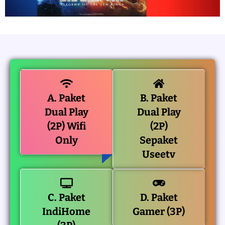
A. Paket
B. Paket
Dual Play
Dual Play
(2P) Wifi
(2P)
Only
Sepaket
Useetv
C. Paket
D. Paket
IndiHome
Gamer (3P)