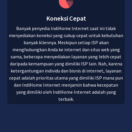
Koneksi Cepat
Banyak penyedia IndiHome Internet saat ini tidak
menyediakan koneksi yang cukup cepat untuk kebutuhan
banyak kliennya. Meskipun setiap ISP akan
menghubungkan Anda ke internet dan situs web yang
sama, beberapa menyediakan layanan yang lebih cepat
daripada kemampuan yang dimiliki ISP lain. Nah, karena
ketergantungan individu dan bisnis di internet, layanan
cepat adalah prioritas utama yang dimiliki ISP mana pun
dan IndiHome Internet menjamin bahwa kecepatan
yang dimiliki oleh IndiHome Internet adalah yang
terbaik.