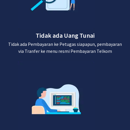
Tidak ada Uang Tunai
Tidak ada Pembayaran ke Petugas siapapun, pembayaran
via Tranfer ke menu resmi Pembayaran Telkom