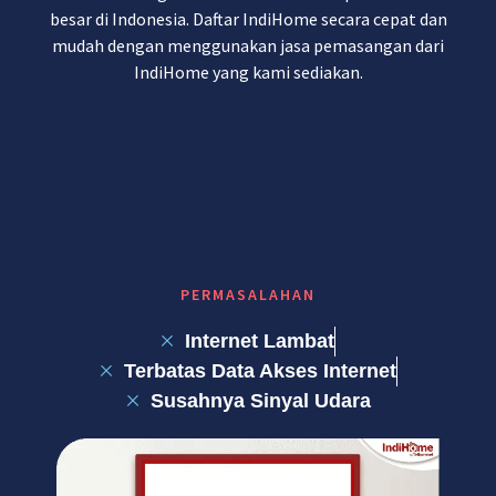
besar di Indonesia. Daftar IndiHome secara cepat dan
mudah dengan menggunakan jasa pemasangan dari
IndiHome yang kami sediakan.
PERMASALAHAN
Internet Lambat
Terbatas Data Akses Internet
Susahnya Sinyal Udara