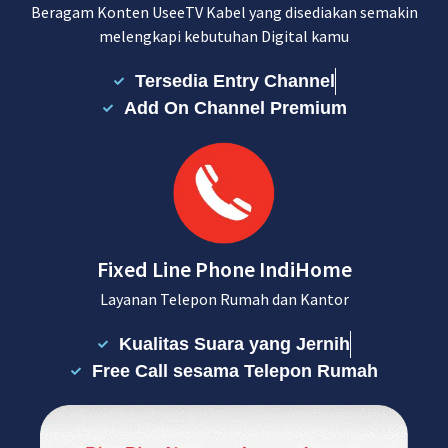
Beragam Konten UseeTV Kabel yang disediakan semakin
melengkapi kebutuhan Digital kamu
Tersedia Entry Channel
Add On Channel Premium
Fixed Line Phone IndiHome
Layanan Telepon Rumah dan Kantor
Kualitas Suara yang Jernih
Free Call sesama Telepon Rumah