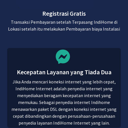
Registrasi Gratis
Transaksi Pembayaran setelah Terpasang IndiHome di
Lokasi setelah itu melakukan Pembayaran biaya Instalasi
Kecepatan Layanan yang Tiada Dua
Jika Anda mencari koneksi internet yang lebih cepat,
IndiHome Internet adalah penyedia internet yang
menyediakan beragam kecepatan internet yang
memukau. Sebagai penyedia internet Indihome
menawarkan paket DSL dengan koneksi internet yang
cepat dibandingkan dengan perusahaan-perusahaan
penyedia layanan IndiHome Internet yang lain.