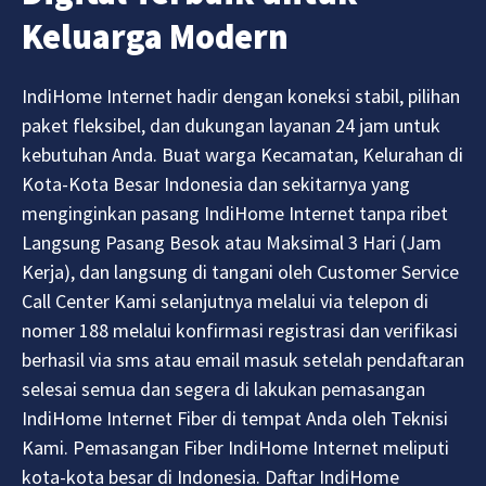
Keluarga Modern
IndiHome Internet hadir dengan koneksi stabil, pilihan
paket fleksibel, dan dukungan layanan 24 jam untuk
kebutuhan Anda. Buat warga Kecamatan, Kelurahan di
Kota-Kota Besar Indonesia dan sekitarnya yang
menginginkan pasang IndiHome Internet tanpa ribet
Langsung Pasang Besok atau Maksimal 3 Hari (Jam
Kerja), dan langsung di tangani oleh Customer Service
Call Center Kami selanjutnya melalui via telepon di
nomer 188 melalui konfirmasi registrasi dan verifikasi
berhasil via sms atau email masuk setelah pendaftaran
selesai semua dan segera di lakukan pemasangan
IndiHome Internet Fiber di tempat Anda oleh Teknisi
Kami. Pemasangan Fiber IndiHome Internet meliputi
kota-kota besar di Indonesia. Daftar IndiHome