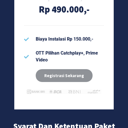
Rp 490.000,-
Biaya Instalasi Rp 150.000,-
OTT Pilihan Catchplay+, Prime
Video
Registrasi Sekarang
Syarat Dan Ketentuan Paket