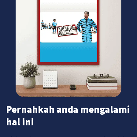
Pernahkah anda mengalami
hal ini