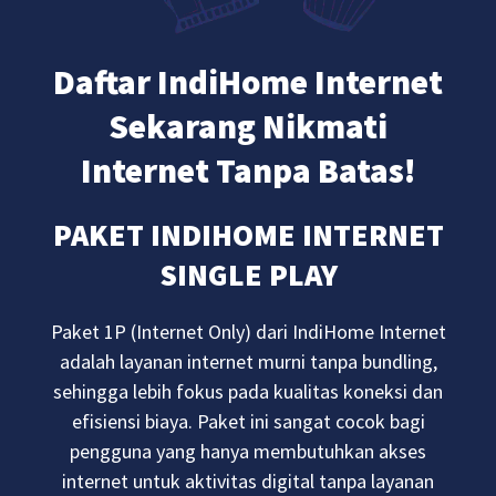
Daftar IndiHome Internet
Sekarang Nikmati
Internet Tanpa Batas!
PAKET INDIHOME INTERNET
SINGLE PLAY
Paket 1P (Internet Only) dari IndiHome Internet
adalah layanan internet murni tanpa bundling,
sehingga lebih fokus pada kualitas koneksi dan
efisiensi biaya. Paket ini sangat cocok bagi
pengguna yang hanya membutuhkan akses
internet untuk aktivitas digital tanpa layanan