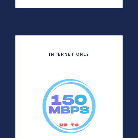
INTERNET ONLY