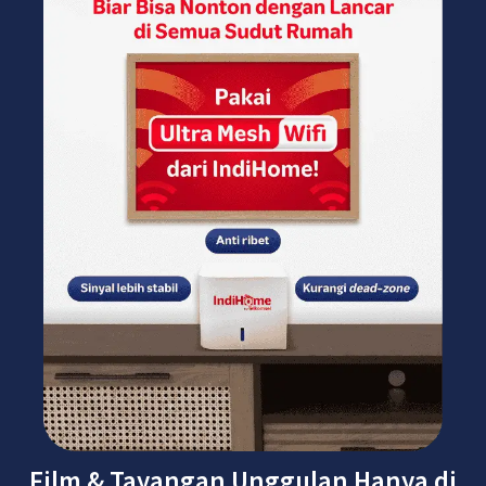
Film & Tayangan Unggulan Hanya di