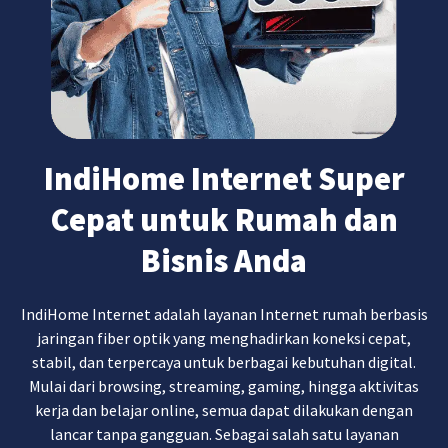
IndiHome Internet Super
Cepat untuk Rumah dan
Bisnis Anda
IndiHome Internet adalah layanan Internet rumah berbasis
jaringan fiber optik yang menghadirkan koneksi cepat,
stabil, dan terpercaya untuk berbagai kebutuhan digital.
Mulai dari browsing, streaming, gaming, hingga aktivitas
kerja dan belajar online, semua dapat dilakukan dengan
lancar tanpa gangguan. Sebagai salah satu layanan