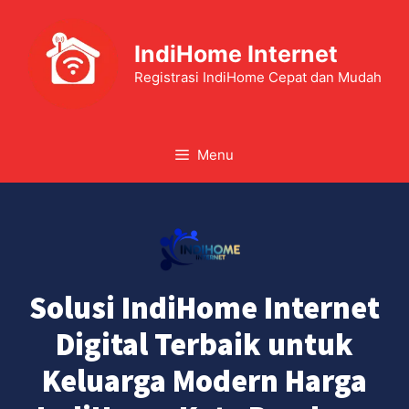
IndiHome Internet
Registrasi IndiHome Cepat dan Mudah
Menu
Solusi IndiHome Internet
Digital Terbaik untuk
Keluarga Modern Harga