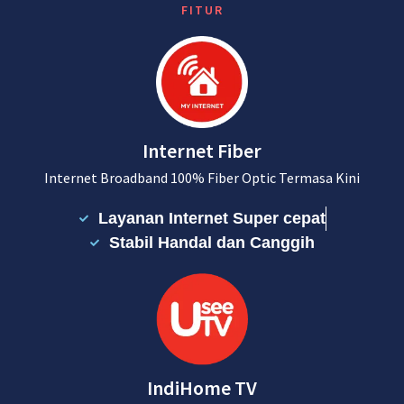
FITUR
Internet Fiber
Internet Broadband 100% Fiber Optic Termasa Kini
Layanan Internet Super cepat
Stabil Handal dan Canggih
IndiHome TV