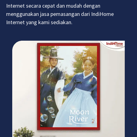
Internet secara cepat dan mudah dengan
menggunakan jasa pemasangan dari IndiHome
Internet yang kami sediakan.