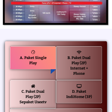
A. Paket Single
B. Paket Dual
Play
Play (2P)
Internet +
Phone
C. Paket Dual
D. Paket
Play (2P)
IndiHome (3P)
Sepaket Useetv