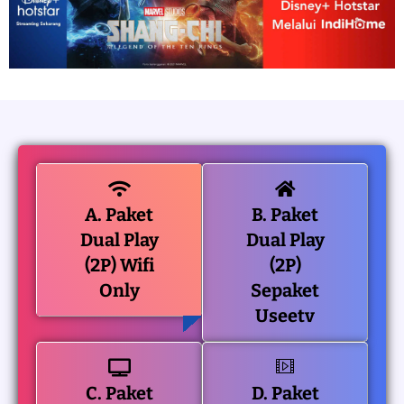
A. Paket
B. Paket
Dual Play
Dual Play
(2P) Wifi
(2P)
Only
Sepaket
Useetv
C. Paket
D. Paket