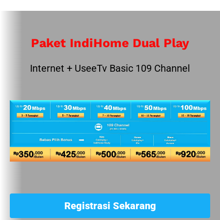
Paket IndiHome Dual Play
Internet + UseeTv Basic 109 Channel
Registrasi Sekarang