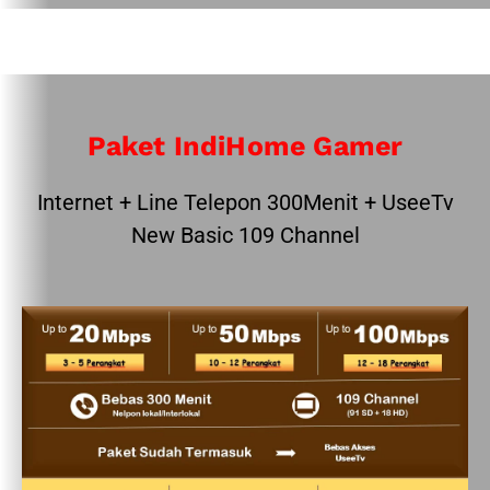
Paket IndiHome Gamer
Internet + Line Telepon 300Menit + UseeTv
New Basic 109 Channel