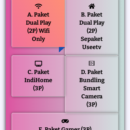
A. Paket
B. Paket
Dual Play
Dual Play
(2P) Wifi
(2P)
Only
Sepaket
Useetv
C. Paket
D. Paket
IndiHome
Bundling
(3P)
Smart
Camera
(3P)
E. Paket Gamer (3P)