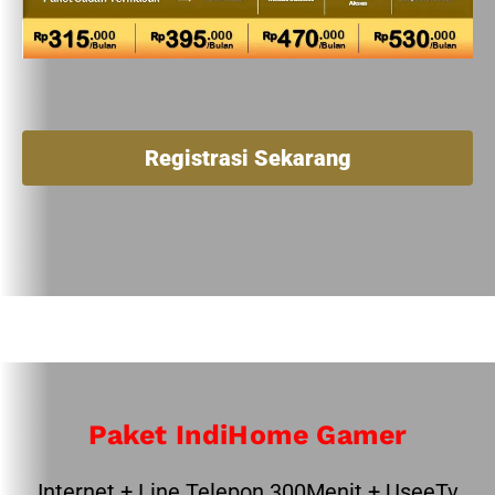
Registrasi Sekarang
Paket IndiHome Gamer
Internet + Line Telepon 300Menit + UseeTv