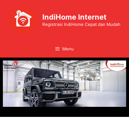
IndiHome Internet
Registrasi IndiHome Cepat dan Mudah
Menu