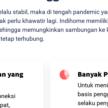
selalu stabil, maka di tengah pandemic 
k perlu khawatir lagi. Indihome memiliki
l sehingga memungkinkan sambungan ke k
 tetap terhubung.
an yang
Banyak P
Untuk meni
basis peng
oneksi
selaku peny
pat,