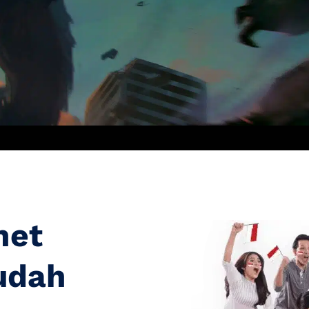
net
udah