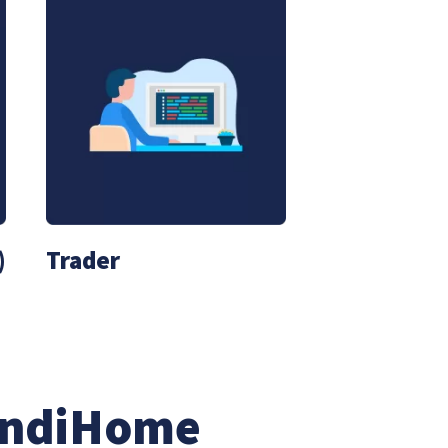
)
Trader
IndiHome