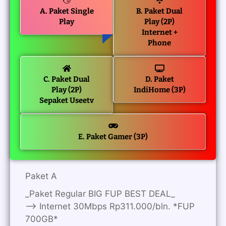
A. Paket Single
B. Paket Dual
Play
Play (2P)
Internet +
Phone
C. Paket Dual
D. Paket
Play (2P)
IndiHome (3P)
Sepaket Useetv
E. Paket Gamer (3P)
Paket A
_Paket Regular BIG FUP BEST DEAL_
—> Internet 30Mbps Rp311.000/bln. *FUP
700GB*