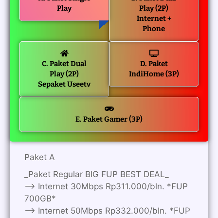
Play
Play (2P)
Internet +
Phone
C. Paket Dual
D. Paket
Play (2P)
IndiHome (3P)
Sepaket Useetv
E. Paket Gamer (3P)
Paket A
_Paket Regular BIG FUP BEST DEAL_
—> Internet 30Mbps Rp311.000/bln. *FUP
700GB*
—> Internet 50Mbps Rp332.000/bln. *FUP