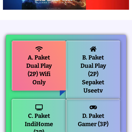
A. Paket
B. Paket
Dual Play
Dual Play
(2P) Wifi
(2P)
Only
Sepaket
Useetv
C. Paket
D. Paket
IndiHome
Gamer (3P)