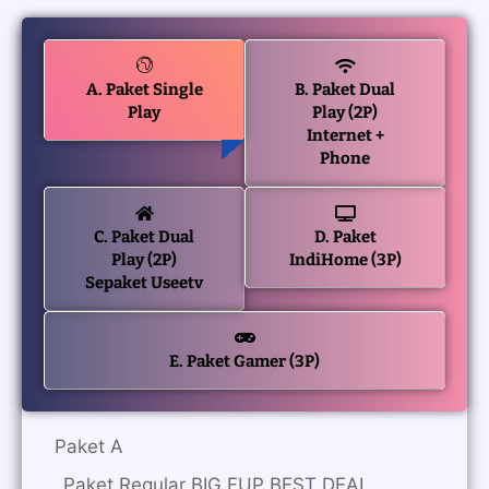
A. Paket Single
B. Paket Dual
Play
Play (2P)
Internet +
Phone
C. Paket Dual
D. Paket
Play (2P)
IndiHome (3P)
Sepaket Useetv
E. Paket Gamer (3P)
Paket A
_Paket Regular BIG FUP BEST DEAL_