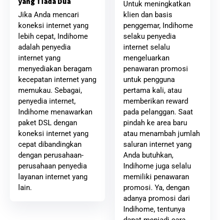
yang Tiada Dua
Untuk meningkatkan
klien dan basis
Jika Anda mencari
penggemar, Indihome
koneksi internet yang
selaku penyedia
lebih cepat, Indihome
internet selalu
adalah penyedia
mengeluarkan
internet yang
penawaran promosi
menyediakan beragam
untuk pengguna
kecepatan internet yang
pertama kali, atau
memukau. Sebagai,
memberikan reward
penyedia internet,
pada pelanggan. Saat
Indihome menawarkan
pindah ke area baru
paket DSL dengan
atau menambah jumlah
koneksi internet yang
saluran internet yang
cepat dibandingkan
Anda butuhkan,
dengan perusahaan-
Indihome juga selalu
perusahaan penyedia
memiliki penawaran
layanan internet yang
promosi. Ya, dengan
lain.
adanya promosi dari
Indihome, tentunya
dapat menjadi cara