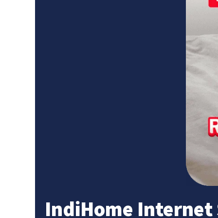
IndiHome Internet