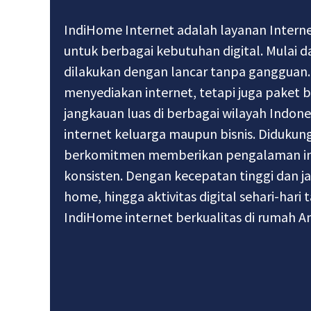
IndiHome Internet adalah layanan Internet
untuk berbagai kebutuhan digital. Mulai da
dilakukan dengan lancar tanpa gangguan. 
menyediakan internet, tetapi juga paket b
jangkauan luas di berbagai wilayah Indone
internet keluarga maupun bisnis. Didukun
berkomitmen memberikan pengalaman inte
konsisten. Dengan kecepatan tinggi dan j
home, hingga aktivitas digital sehari-ha
IndiHome internet berkualitas di rumah A