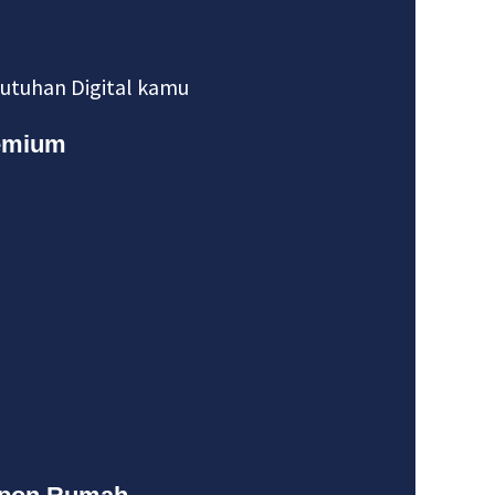
utuhan Digital kamu
emium