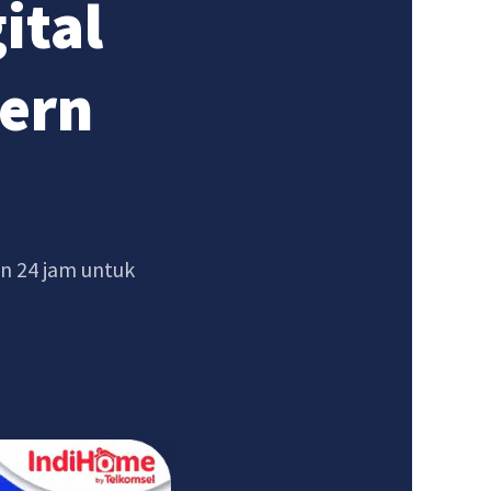
ital
dern
an 24 jam untuk