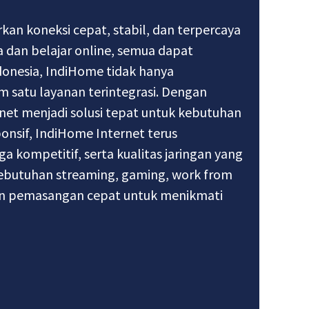
kan koneksi cepat, stabil, dan terpercaya
ja dan belajar online, semua dapat
donesia, IndiHome tidak hanya
m satu layanan terintegrasi. Dengan
rnet menjadi solusi tepat untuk kebutuhan
onsif, IndiHome Internet terus
ompetitif, serta kualitas jaringan yang
 kebutuhan streaming, gaming, work from
anan pemasangan cepat untuk menikmati