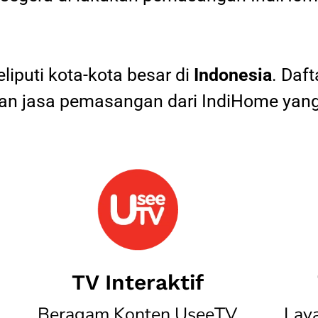
iputi kota-kota besar di
Indonesia
. Daf
 jasa pemasangan dari IndiHome yang
TV Interaktif
Beragam Konten UseeTV
Lay