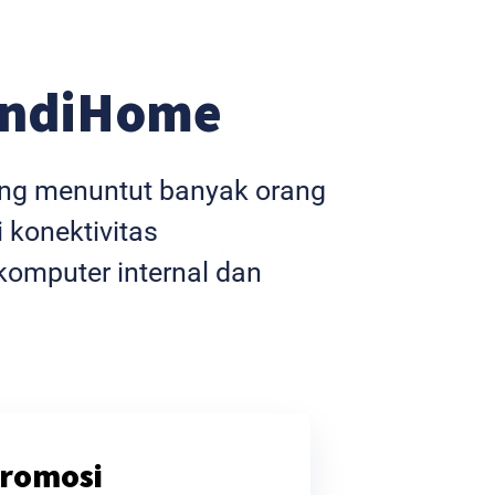
IndiHome
yang menuntut banyak orang
 konektivitas
omputer internal dan
romosi