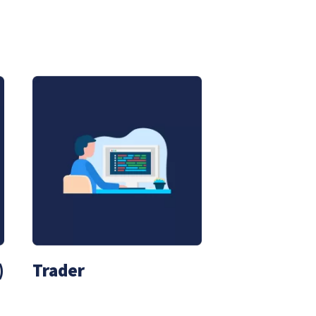
)
Trader