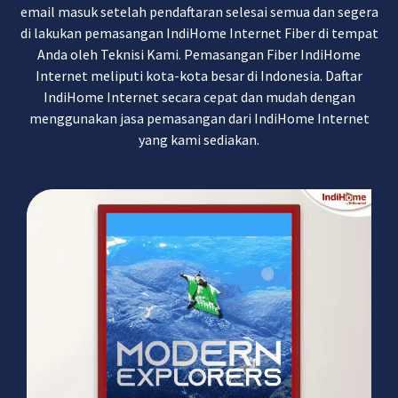
email masuk setelah pendaftaran selesai semua dan segera
di lakukan pemasangan IndiHome Internet Fiber di tempat
Anda oleh Teknisi Kami. Pemasangan Fiber IndiHome
Internet meliputi kota-kota besar di Indonesia. Daftar
IndiHome Internet secara cepat dan mudah dengan
menggunakan jasa pemasangan dari IndiHome Internet
yang kami sediakan.