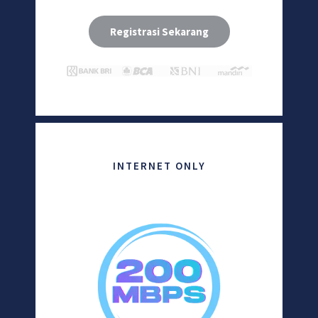
Registrasi Sekarang
INTERNET ONLY