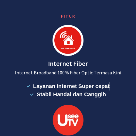
FITUR
Internet Fiber
Internet Broadband 100% Fiber Optic Termasa Kini
Layanan Internet Super cepat
Stabil Handal dan Canggih