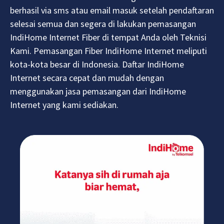
berhasil via sms atau email masuk setelah pendaftaran
selesai semua dan segera di lakukan pemasangan
IndiHome Internet Fiber di tempat Anda oleh Teknisi
Kami. Pemasangan Fiber IndiHome Internet meliputi
kota-kota besar di Indonesia. Daftar IndiHome
Internet secara cepat dan mudah dengan
menggunakan jasa pemasangan dari IndiHome
Internet yang kami sediakan.