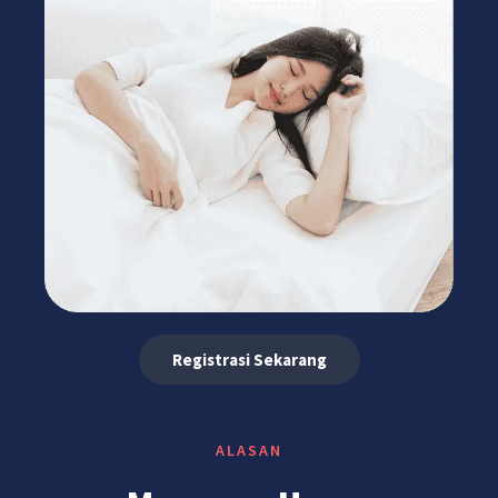
Registrasi Sekarang
ALASAN