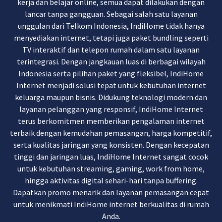
kerja dan belajar online, semua dapat dilakukan dengan
lancar tanpa gangguan. Sebagai salah satu layanan
unggulan dari Telkom Indonesia, IndiHome tidak hanya
menyediakan internet, tetapi juga paket bundling seperti
TV interaktif dan telepon rumah dalam satu layanan
terintegrasi. Dengan jangkauan luas di berbagai wilayah
Indonesia serta pilihan paket yang fleksibel, IndiHome
Internet menjadi solusi tepat untuk kebutuhan internet
keluarga maupun bisnis. Didukung teknologi modern dan
layanan pelanggan yang responsif, IndiHome Internet
terus berkomitmen memberikan pengalaman internet
terbaik dengan kemudahan pemasangan, harga kompetitif,
serta kualitas jaringan yang konsisten. Dengan kecepatan
tinggi dan jaringan luas, IndiHome Internet sangat cocok
untuk kebutuhan streaming, gaming, work from home,
hingga aktivitas digital sehari-hari tanpa buffering.
Dapatkan promo menarik dan layanan pemasangan cepat
untuk menikmati IndiHome internet berkualitas di rumah
Anda.