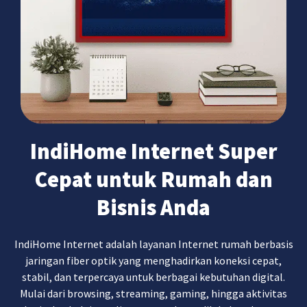
IndiHome Internet Super
Cepat untuk Rumah dan
Bisnis Anda
IndiHome Internet adalah layanan Internet rumah berbasis
jaringan fiber optik yang menghadirkan koneksi cepat,
stabil, dan terpercaya untuk berbagai kebutuhan digital.
Mulai dari browsing, streaming, gaming, hingga aktivitas