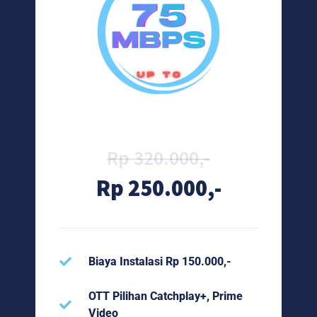
Rp 320.000,-
Rp 250.000,-
Biaya Instalasi Rp 150.000,-
OTT Pilihan Catchplay+, Prime
Video