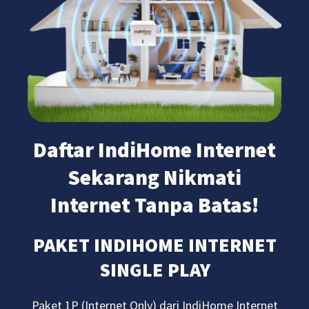
Daftar IndiHome Internet
Sekarang Nikmati
Internet Tanpa Batas!
PAKET INDIHOME INTERNET
SINGLE PLAY
Paket 1P (Internet Only) dari IndiHome Internet