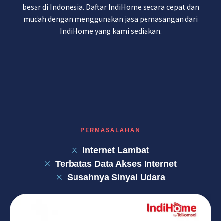
besar di Indonesia. Daftar IndiHome secara cepat dan
mudah dengan menggunakan jasa pemasangan dari
IndiHome yang kami sediakan.
PERMASALAHAN
Internet Lambat
Terbatas Data Akses Internet
Susahnya Sinyal Udara