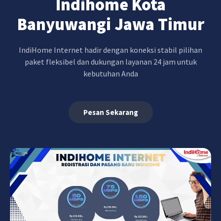
Indihome Kota
Banyuwangi Jawa Timur
IndiHome Internet hadir dengan koneksi stabil pilihan
paket fleksibel dan dukungan layanan 24 jam untuk
kebutuhan Anda
Pesan Sekarang