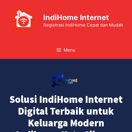
IndiHome Internet
Registrasi IndiHome Cepat dan Mudah
Menu
Solusi IndiHome Internet
Digital Terbaik untuk
Keluarga Modern