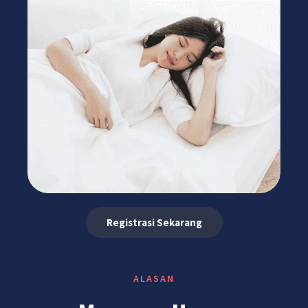
Registrasi Sekarang
ALASAN