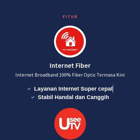
FITUR
Internet Fiber
Internet Broadband 100% Fiber Optic Termasa Kini
Layanan Internet Super cepat
Stabil Handal dan Canggih