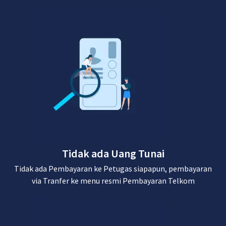
Tidak ada Uang Tunai
Tidak ada Pembayaran ke Petugas siapapun, pembayaran
via Tranfer ke menu resmi Pembayaran Telkom