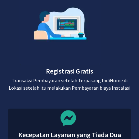
Registrasi Gratis
Transaksi Pembayaran setelah Terpasang IndiHome di
Lokasi setelah itu melakukan Pembayaran biaya Instalasi
Kecepatan Layanan yang Tiada Dua