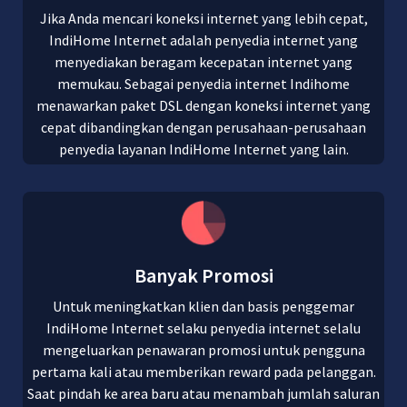
Jika Anda mencari koneksi internet yang lebih cepat,
IndiHome Internet adalah penyedia internet yang
menyediakan beragam kecepatan internet yang
memukau. Sebagai penyedia internet Indihome
menawarkan paket DSL dengan koneksi internet yang
cepat dibandingkan dengan perusahaan-perusahaan
penyedia layanan IndiHome Internet yang lain.
Banyak Promosi
Untuk meningkatkan klien dan basis penggemar
IndiHome Internet selaku penyedia internet selalu
mengeluarkan penawaran promosi untuk pengguna
pertama kali atau memberikan reward pada pelanggan.
Saat pindah ke area baru atau menambah jumlah saluran