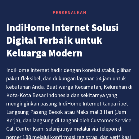
PERKENALKAN
IndiHome Internet Solusi
Digital Terbaik untuk
Keluarga Modern
IndiHome Internet hadir dengan koneksi stabil, pilihan
paket fleksibel, dan dukungan layanan 24 jam untuk
kebutuhan Anda. Buat warga Kecamatan, Kelurahan di
Kota-Kota Besar Indonesia dan sekitarnya yang
menginginkan pasang IndiHome Internet tanpa ribet
Langsung Pasang Besok atau Maksimal 3 Hari (Jam
Kerja), dan langsung di tangani oleh Customer Service
Call Center Kami selanjutnya melalui via telepon di
nomer 188 melalui konfirmasi registrasi dan verifikasi