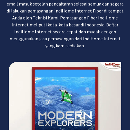
email masuk setelah pendaftaran selesai semua dan segera
di lakukan pemasangan IndiHome Internet Fiber di tempat
Anda oleh Teknisi Kami. Pemasangan Fiber IndiHome
Internet meliputi kota-kota besar di Indonesia. Daftar
IndiHome Internet secara cepat dan mudah dengan
menggunakan jasa pemasangan dari IndiHome Internet
yang kami sediakan.