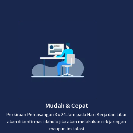
Mudah & Cepat
Perkiraan Pemasangan 3 x 24 Jam pada Hari Kerja dan Libur
akan dikonfirmasi dahulu jika akan melakukan cek jaringan
maupun instalasi