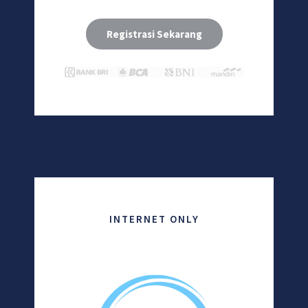
Registrasi Sekarang
INTERNET ONLY