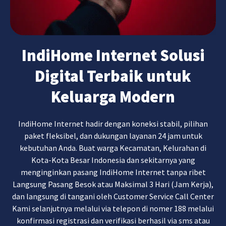
IndiHome Internet Solusi
Digital Terbaik untuk
Keluarga Modern
IndiHome Internet hadir dengan koneksi stabil, pilihan
paket fleksibel, dan dukungan layanan 24 jam untuk
kebutuhan Anda. Buat warga Kecamatan, Kelurahan di
Kota-Kota Besar Indonesia dan sekitarnya yang
menginginkan pasang IndiHome Internet tanpa ribet
Langsung Pasang Besok atau Maksimal 3 Hari (Jam Kerja),
dan langsung di tangani oleh Customer Service Call Center
Kami selanjutnya melalui via telepon di nomer 188 melalui
konfirmasi registrasi dan verifikasi berhasil via sms atau