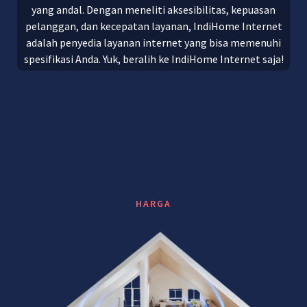
yang andal. Dengan meneliti aksesibilitas, kepuasan
pelanggan, dan kecepatan layanan, IndiHome Internet
adalah penyedia layanan internet yang bisa memenuhi
spesifikasi Anda. Yuk, beralih ke IndiHome Internet saja!
HARGA