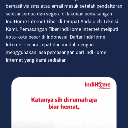
berhasil via sms atau email masuk setelah pendaftaran
selesai semua dan segera di lakukan pemasangan
IndiHome Internet Fiber di tempat Anda oleh Teknisi
Kami. Pemasangan Fiber IndiHome Internet meliputi
kota-kota besar di Indonesia. Daftar IndiHome
Internet secara cepat dan mudah dengan
menggunakan jasa pemasangan dari IndiHome
Internet yang kami sediakan.