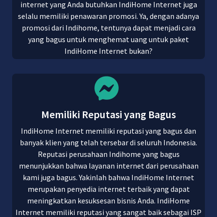
internet yang Anda butuhkan IndiHome Internet juga
selalu memiliki penawaran promosi. Ya, dengan adanya
promosi dari Indihome, tentunya dapat menjadi cara
yang bagus untuk menghemat uang untuk paket
IndiHome Internet bukan?
Memiliki Reputasi yang Bagus
IndiHome Internet memiliki reputasi yang bagus dan
banyak klien yang telah tersebar di seluruh Indonesia.
Reputasi perusahaan Indihome yang bagus
menunjukkan bahwa layanan internet dari perusahaan
kami juga bagus. Yakinlah bahwa IndiHome Internet
merupakan penyedia internet terbaik yang dapat
meningkatkan kesuksesan bisnis Anda. IndiHome
Internet memiliki reputasi yang sangat baik sebagai ISP