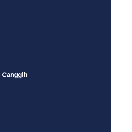
n Canggih