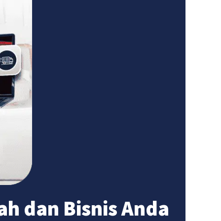
ah dan Bisnis Anda