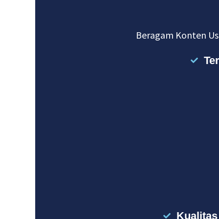
Beragam Konten Use
Te
Kualitas