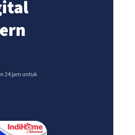
ital
dern
an 24 jam untuk