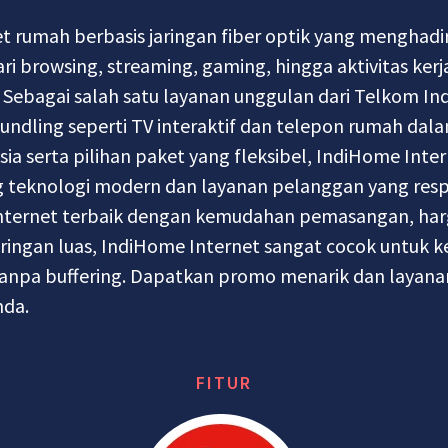
 rumah berbasis jaringan fiber optik yang menghadir
ri browsing, streaming, gaming, hingga aktivitas ker
Sebagai salah satu layanan unggulan dari Telkom In
undling seperti TV interaktif dan telepon rumah dala
sia serta pilihan paket yang fleksibel, IndiHome Inte
g teknologi modern dan layanan pelanggan yang resp
rnet terbaik dengan kemudahan pemasangan, harga k
aringan luas, IndiHome Internet sangat cocok untuk
ri tanpa buffering. Dapatkan promo menarik dan lay
nda.
FITUR