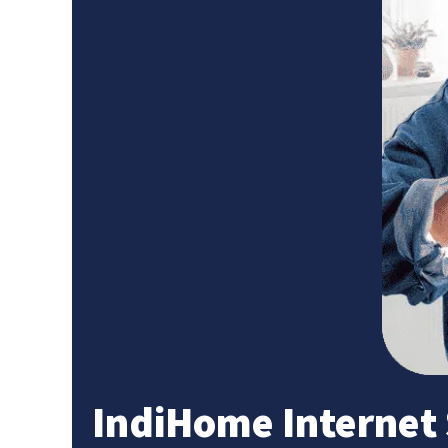
IndiHome Internet