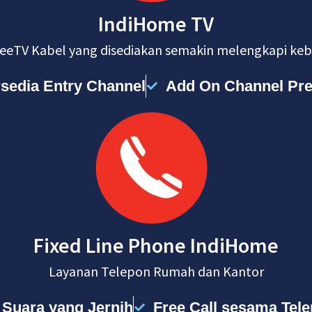
IndiHome TV
eTV Kabel yang disediakan semakin melengkapi keb
rsedia Entry Channel
Add On Channel Pr
Fixed Line Phone IndiHome
Layanan Telepon Rumah dan Kantor
 Suara yang Jernih
Free Call sesama Te