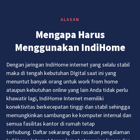
ALASAN
Mengapa Harus
Menggunakan IndiHome
Dengan jaringan IndiHome internet yang selalu stabil
maka di tengah kebutuhan DIgital saat ini yang
menuntut banyak orang untuk work from home
ataupun kebutuhan online yang lain Anda tidak perlu
khawatir lagi, IndiHome Internet memiliki
konektivitas berkecepatan tinggi dan stabil sehingga
memungkinkan sambungan ke komputer internal dan
semua fasilitas kantor di rumah tetap
terhubung. Daftar sekarang dan rasakan pengalaman