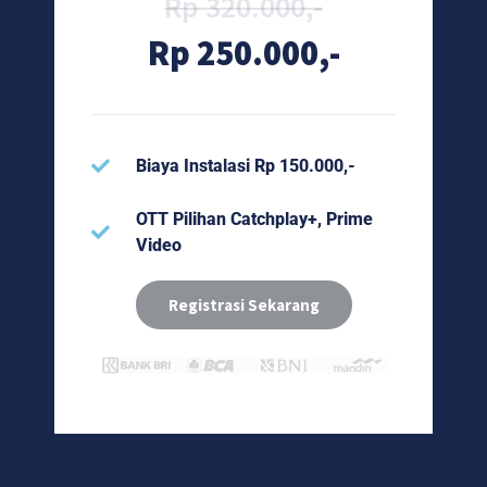
Rp 320.000,-
Rp 250.000,-
Biaya Instalasi Rp 150.000,-
OTT Pilihan Catchplay+, Prime
Video
Registrasi Sekarang