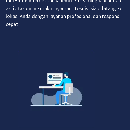
IndiHome Internet tanpa lemot streaming lancar dan
aktivitas online makin nyaman. Teknisi siap datang ke
lokasi Anda dengan layanan profesional dan respons
cepat!