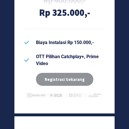
Rp 400.000,-
Rp 325.000,-
Biaya Instalasi Rp 150.000,-
OTT Pilihan Catchplay+, Prime
Video
Registrasi Sekarang