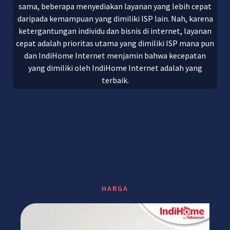
sama, beberapa menyediakan layanan yang lebih cepat
daripada kemampuan yang dimiliki ISP lain. Nah, karena
ketergantungan individu dan bisnis di internet, layanan
cepat adalah prioritas utama yang dimiliki ISP mana pun
dan IndiHome Internet menjamin bahwa kecepatan
yang dimiliki oleh IndiHome Internet adalah yang
terbaik.
HARGA