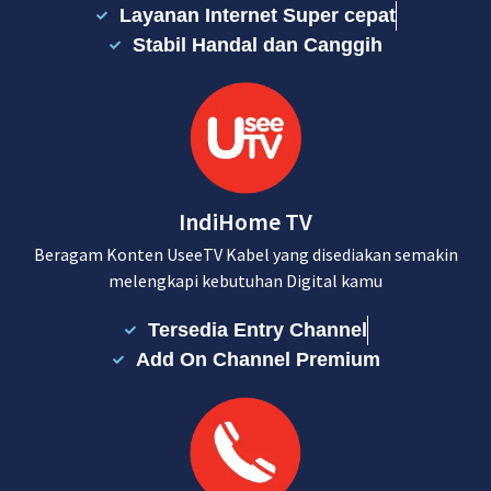
Layanan Internet Super cepat
Stabil Handal dan Canggih
IndiHome TV
Beragam Konten UseeTV Kabel yang disediakan semakin
melengkapi kebutuhan Digital kamu
Tersedia Entry Channel
Add On Channel Premium