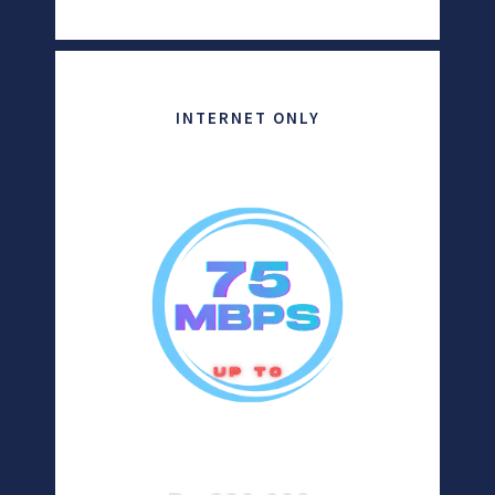
INTERNET ONLY