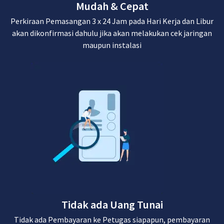
Mudah & Cepat
Perkiraan Pemasangan 3 x 24 Jam pada Hari Kerja dan Libur
akan dikonfirmasi dahulu jika akan melakukan cek jaringan
maupun instalasi
Tidak ada Uang Tunai
Tidak ada Pembayaran ke Petugas siapapun, pembayaran