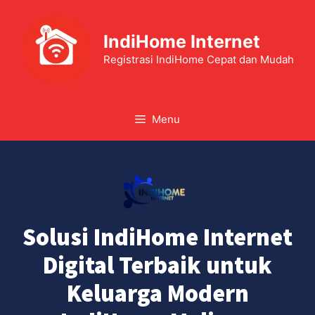
IndiHome Internet
Registrasi IndiHome Cepat dan Mudah
Menu
Solusi IndiHome Internet
Digital Terbaik untuk
Keluarga Modern