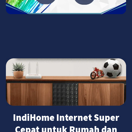
IndiHome Internet Super
Cepat untuk Rumah dan