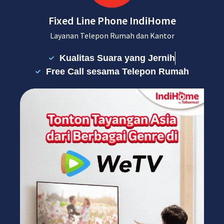
Fixed Line Phone IndiHome
Layanan Telepon Rumah dan Kantor
Kualitas Suara yang Jernih
Free Call sesama Telepon Rumah