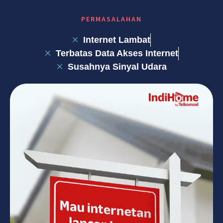
PERMASALAHAN
Internet Lambat
Terbatas Data Akses Internet
Susahnya Sinyal Udara