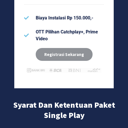
Biaya Instalasi Rp 150.000,-
OTT Pilihan Catchplay+, Prime
Video
Registrasi Sekarang
Syarat Dan Ketentuan Paket
Single Play