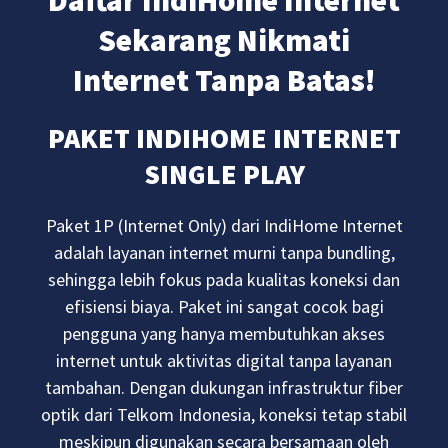
Sekarang Nikmati
Internet Tanpa Batas!
PAKET INDIHOME INTERNET
SINGLE PLAY
Paket 1P (Internet Only) dari IndiHome Internet
adalah layanan internet murni tanpa bundling,
sehingga lebih fokus pada kualitas koneksi dan
efisiensi biaya. Paket ini sangat cocok bagi
pengguna yang hanya membutuhkan akses
internet untuk aktivitas digital tanpa layanan
tambahan. Dengan dukungan infrastruktur fiber
optik dari Telkom Indonesia, koneksi tetap stabil
meskipun digunakan secara bersamaan oleh