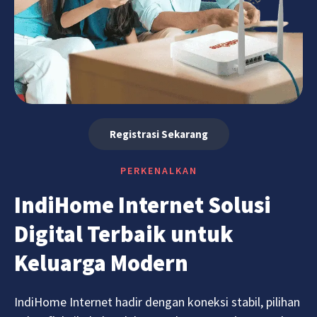
Registrasi Sekarang
PERKENALKAN
IndiHome Internet Solusi
Digital Terbaik untuk
Keluarga Modern
IndiHome Internet hadir dengan koneksi stabil, pilihan