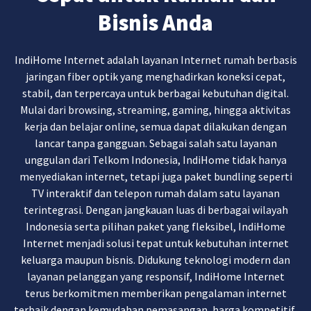
Bisnis Anda
IndiHome Internet adalah layanan Internet rumah berbasis
jaringan fiber optik yang menghadirkan koneksi cepat,
stabil, dan terpercaya untuk berbagai kebutuhan digital.
Mulai dari browsing, streaming, gaming, hingga aktivitas
kerja dan belajar online, semua dapat dilakukan dengan
lancar tanpa gangguan. Sebagai salah satu layanan
unggulan dari Telkom Indonesia, IndiHome tidak hanya
menyediakan internet, tetapi juga paket bundling seperti
TV interaktif dan telepon rumah dalam satu layanan
terintegrasi. Dengan jangkauan luas di berbagai wilayah
Indonesia serta pilihan paket yang fleksibel, IndiHome
Internet menjadi solusi tepat untuk kebutuhan internet
keluarga maupun bisnis. Didukung teknologi modern dan
layanan pelanggan yang responsif, IndiHome Internet
terus berkomitmen memberikan pengalaman internet
terbaik dengan kemudahan pemasangan, harga kompetitif,