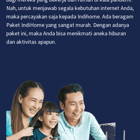
Nah, untuk menjawab segala kebutuhan internet Anda,
maka percayakan saja kepada Indihome. Ada beragam
Paket IndiHome yang sangat murah. Dengan adanya
paket ini, maka Anda bisa menikmati aneka hiburan
dan aktivitas apapun.