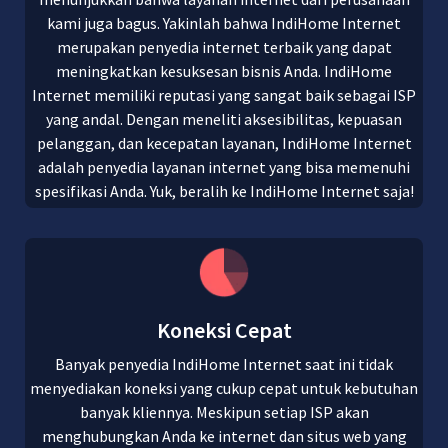
kami juga bagus. Yakinlah bahwa IndiHome Internet
merupakan penyedia internet terbaik yang dapat
meningkatkan kesuksesan bisnis Anda. IndiHome
Internet memiliki reputasi yang sangat baik sebagai ISP
yang andal. Dengan meneliti aksesibilitas, kepuasan
pelanggan, dan kecepatan layanan, IndiHome Internet
adalah penyedia layanan internet yang bisa memenuhi
spesifikasi Anda. Yuk, beralih ke IndiHome Internet saja!
Koneksi Cepat
Banyak penyedia IndiHome Internet saat ini tidak
menyediakan koneksi yang cukup cepat untuk kebutuhan
banyak kliennya. Meskipun setiap ISP akan
menghubungkan Anda ke internet dan situs web yang