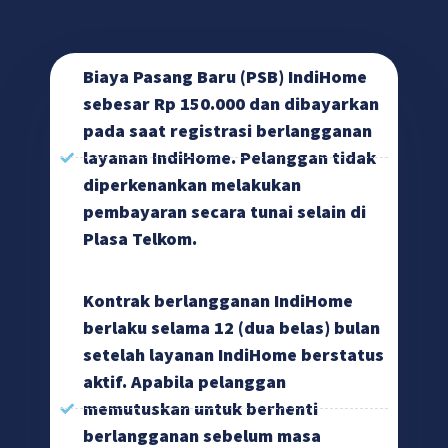
Biaya Pasang Baru (PSB) IndiHome
sebesar Rp 150.000 dan dibayarkan
pada saat registrasi berlangganan
layanan IndiHome. Pelanggan tidak
diperkenankan melakukan
pembayaran secara tunai selain di
Plasa Telkom.
Kontrak berlangganan IndiHome
berlaku selama 12 (dua belas) bulan
setelah layanan IndiHome berstatus
aktif. Apabila pelanggan
memutuskan untuk berhenti
berlangganan sebelum masa