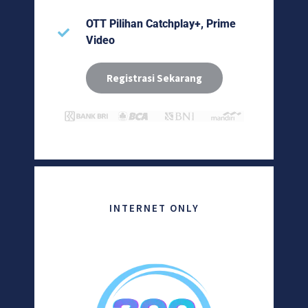
OTT Pilihan Catchplay+, Prime
Video
Registrasi Sekarang
INTERNET ONLY