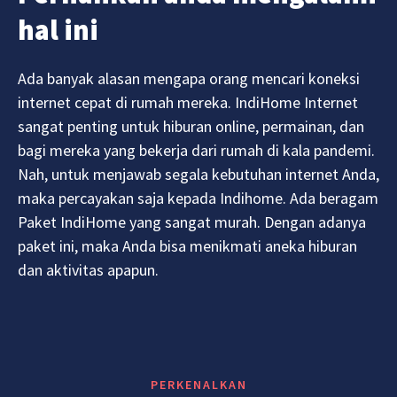
hal ini
Ada banyak alasan mengapa orang mencari koneksi
internet cepat di rumah mereka. IndiHome Internet
sangat penting untuk hiburan online, permainan, dan
bagi mereka yang bekerja dari rumah di kala pandemi.
Nah, untuk menjawab segala kebutuhan internet Anda,
maka percayakan saja kepada Indihome. Ada beragam
Paket IndiHome yang sangat murah. Dengan adanya
paket ini, maka Anda bisa menikmati aneka hiburan
dan aktivitas apapun.
PERKENALKAN