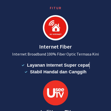
FITUR
Internet Fiber
Internet Broadband 100% Fiber Optic Termasa Kini
Layanan Internet Super cepat
Stabil Handal dan Canggih