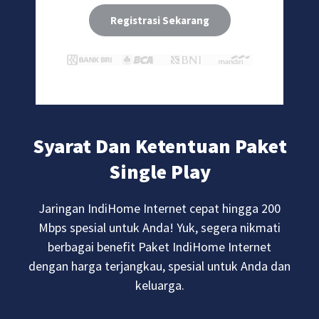
Registrasi Sekarang
Syarat Dan Ketentuan Paket
Single Play
Jaringan IndiHome Internet cepat hingga 200
Mbps spesial untuk Anda! Yuk, segera nikmati
berbagai benefit Paket IndiHome Internet
dengan harga terjangkau, spesial untuk Anda dan
keluarga.