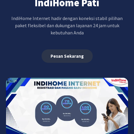
IndiHome Pati
IndiHome Internet hadir dengan koneksi stabil pilihan
paket fleksibel dan dukungan layanan 24 jam untuk
kebutuhan Anda
Pesan Sekarang