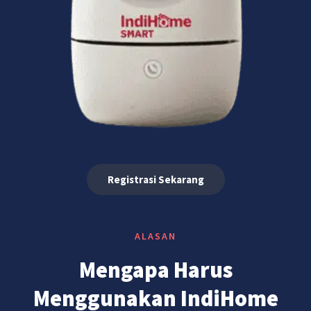
Registrasi Sekarang
ALASAN
Mengapa Harus
Menggunakan IndiHome