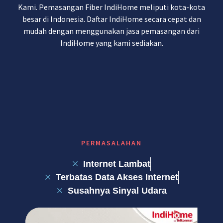
Kami. Pemasangan Fiber IndiHome meliputi kota-kota
besar di Indonesia. Daftar IndiHome secara cepat dan
mudah dengan menggunakan jasa pemasangan dari
IndiHome yang kami sediakan.
PERMASALAHAN
Internet Lambat
Terbatas Data Akses Internet
Susahnya Sinyal Udara