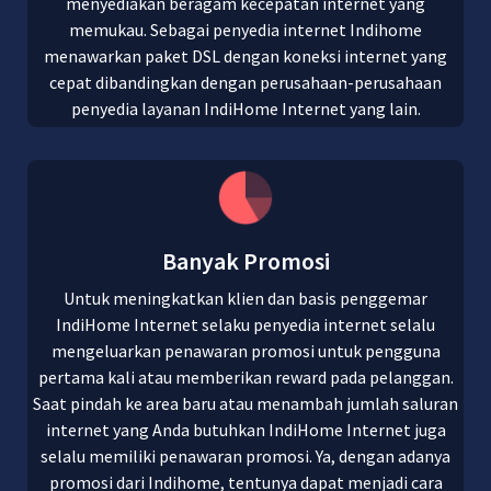
menyediakan beragam kecepatan internet yang
memukau. Sebagai penyedia internet Indihome
menawarkan paket DSL dengan koneksi internet yang
cepat dibandingkan dengan perusahaan-perusahaan
penyedia layanan IndiHome Internet yang lain.
Banyak Promosi
Untuk meningkatkan klien dan basis penggemar
IndiHome Internet selaku penyedia internet selalu
mengeluarkan penawaran promosi untuk pengguna
pertama kali atau memberikan reward pada pelanggan.
Saat pindah ke area baru atau menambah jumlah saluran
internet yang Anda butuhkan IndiHome Internet juga
selalu memiliki penawaran promosi. Ya, dengan adanya
promosi dari Indihome, tentunya dapat menjadi cara