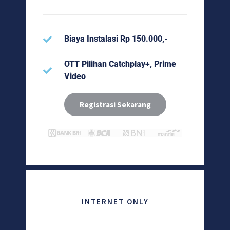
Biaya Instalasi Rp 150.000,-
OTT Pilihan Catchplay+, Prime
Video
Registrasi Sekarang
INTERNET ONLY