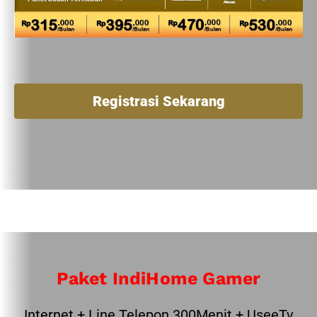
Registrasi Sekarang
Paket IndiHome Gamer
Internet + Line Telepon 300Menit + UseeTv