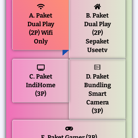
A. Paket
B. Paket
Dual Play
Dual Play
(2P) Wifi
(2P)
Only
Sepaket
Useetv
C. Paket
D. Paket
IndiHome
Bundling
(3P)
Smart
Camera
(3P)
E. Paket Gamer (3P)