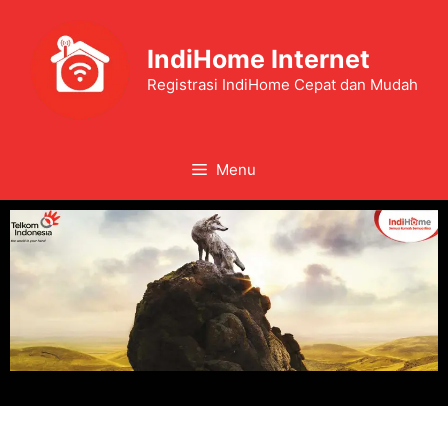
IndiHome Internet
Registrasi IndiHome Cepat dan Mudah
Menu