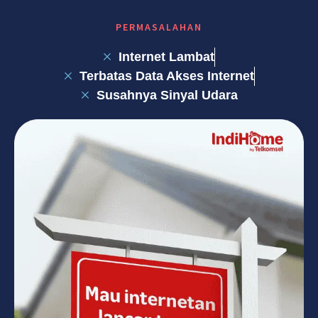
PERMASALAHAN
Internet Lambat
Terbatas Data Akses Internet
Susahnya Sinyal Udara