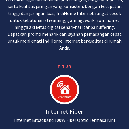
serta kualitas jaringan yang konsisten. Dengan kecepatan
tinggi dan jaringan luas, IndiHome Internet sangat cocok
untuk kebutuhan streaming, gaming, work from home,
hingga aktivitas digital sehari-hari tanpa buffering.
Dapatkan promo menarik dan layanan pemasangan cepat
untuk menikmati IndiHome internet berkualitas di rumah
Anda.
FITUR
Internet Fiber
Internet Broadband 100% Fiber Optic Termasa Kini