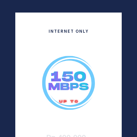
INTERNET ONLY