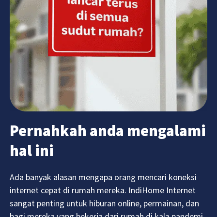
Pernahkah anda mengalami
hal ini
Ada banyak alasan mengapa orang mencari koneksi
internet cepat di rumah mereka. IndiHome Internet
sangat penting untuk hiburan online, permainan, dan
bagi mereka yang bekerja dari rumah di kala pandemi.