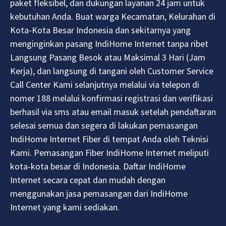
paket fleksibel, dan dukungan layanan 24 jam untuk
kebutuhan Anda. Buat warga Kecamatan, Kelurahan di
Kota-Kota Besar Indonesia dan sekitarnya yang
menginginkan pasang IndiHome Internet tanpa ribet
Langsung Pasang Besok atau Maksimal 3 Hari (Jam
Kerja), dan langsung di tangani oleh Customer Service
Call Center Kami selanjutnya melalui via telepon di
nomer 188 melalui konfirmasi registrasi dan verifikasi
berhasil via sms atau email masuk setelah pendaftaran
selesai semua dan segera di lakukan pemasangan
IndiHome Internet Fiber di tempat Anda oleh Teknisi
Kami. Pemasangan Fiber IndiHome Internet meliputi
kota-kota besar di Indonesia. Daftar IndiHome
Internet secara cepat dan mudah dengan
menggunakan jasa pemasangan dari IndiHome
Internet yang kami sediakan.