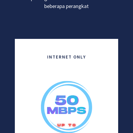
beberapa perangkat
INTERNET ONLY