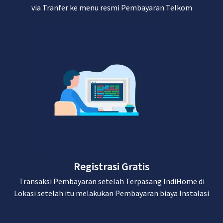
via Tranfer ke menu resmi Pembayaran Telkom
Registrasi Gratis
Transaksi Pembayaran setelah Terpasang IndiHome di
Lokasi setelah itu melakukan Pembayaran biaya Instalasi