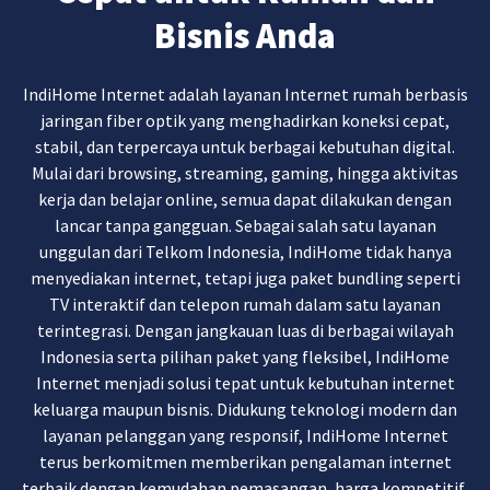
Bisnis Anda
IndiHome Internet adalah layanan Internet rumah berbasis
jaringan fiber optik yang menghadirkan koneksi cepat,
stabil, dan terpercaya untuk berbagai kebutuhan digital.
Mulai dari browsing, streaming, gaming, hingga aktivitas
kerja dan belajar online, semua dapat dilakukan dengan
lancar tanpa gangguan. Sebagai salah satu layanan
unggulan dari Telkom Indonesia, IndiHome tidak hanya
menyediakan internet, tetapi juga paket bundling seperti
TV interaktif dan telepon rumah dalam satu layanan
terintegrasi. Dengan jangkauan luas di berbagai wilayah
Indonesia serta pilihan paket yang fleksibel, IndiHome
Internet menjadi solusi tepat untuk kebutuhan internet
keluarga maupun bisnis. Didukung teknologi modern dan
layanan pelanggan yang responsif, IndiHome Internet
terus berkomitmen memberikan pengalaman internet
terbaik dengan kemudahan pemasangan, harga kompetitif,