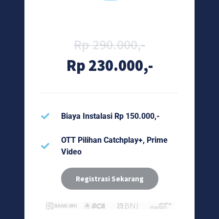
Rp 290.000,-
Rp 230.000,-
Biaya Instalasi Rp 150.000,-
OTT Pilihan Catchplay+, Prime
Video
Registrasi Sekarang