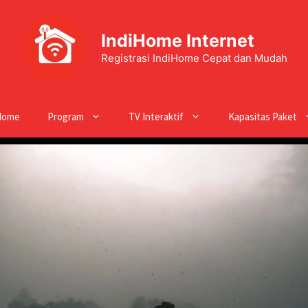
IndiHome Internet
Registrasi IndiHome Cepat dan Mudah
Home
Program
TV Interaktif
Kapasitas Paket