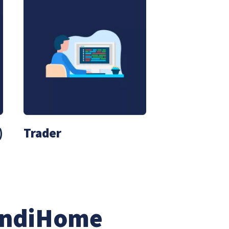
)
Trader
IndiHome