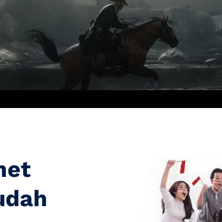
net
udah