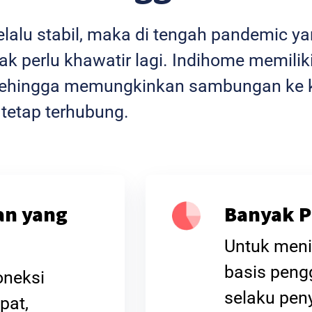
selalu stabil, maka di tengah pandemic 
k perlu khawatir lagi. Indihome memiliki
l sehingga memungkinkan sambungan ke k
 tetap terhubung.
an yang
Banyak P
Untuk meni
basis peng
oneksi
selaku peny
pat,