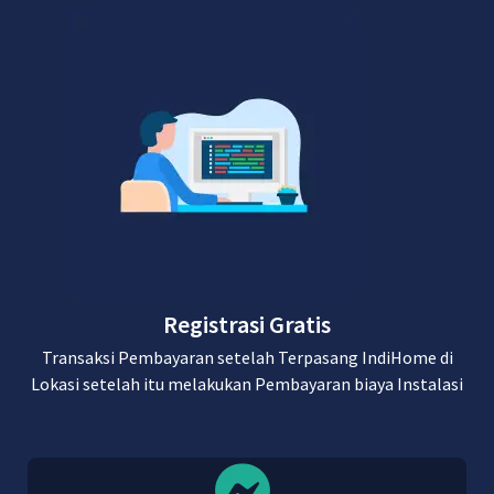
Registrasi Gratis
Transaksi Pembayaran setelah Terpasang IndiHome di
Lokasi setelah itu melakukan Pembayaran biaya Instalasi