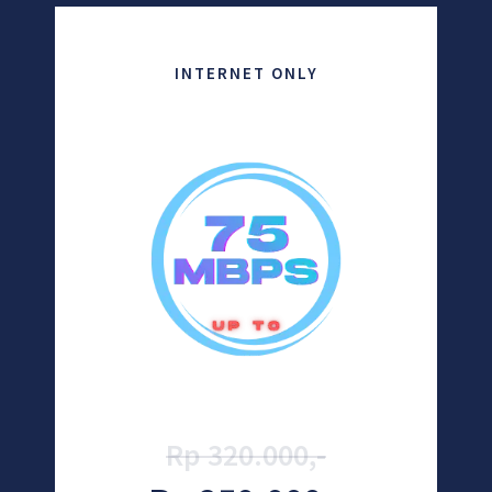
INTERNET ONLY
Rp 320.000,-