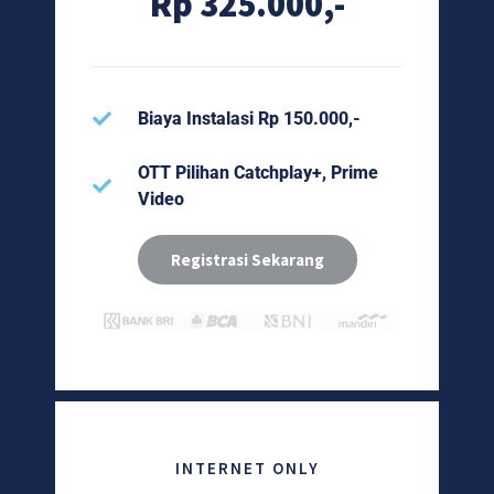
Rp 325.000,-
Biaya Instalasi Rp 150.000,-
OTT Pilihan Catchplay+, Prime
Video
Registrasi Sekarang
INTERNET ONLY