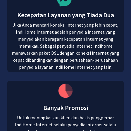
Kecepatan Layanan yang Tiada Dua
Jika Anda mencari koneksi internet yang lebih cepat,
IndiHome Internet adalah penyedia internet yang
menyediakan beragam kecepatan internet yang
memukau. Sebagai penyedia internet Indihome
menawarkan paket DSL dengan koneksi internet yang
cepat dibandingkan dengan perusahaan-perusahaan
penyedia layanan IndiHome Internet yang lain.
Banyak Promosi
Untuk meningkatkan klien dan basis penggemar
IndiHome Internet selaku penyedia internet selalu