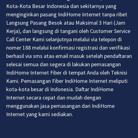
Kota-Kota Besar Indonesia dan sekitarnya yang
menginginkan pasang IndiHome Internet tanpa ribet
Langsung Pasang Besok atau Maksimal 3 Hari (Jam
Kerja), dan langsung di tangani oleh Customer Service
Call Center Kami selanjutnya melalui via telepon di
nomer 188 melalui konfirmasi registrasi dan verifikasi
berhasil via sms atau email masuk setelah pendaftaran
selesai semua dan segera di lakukan pemasangan
IndiHome Internet Fiber di tempat Anda oleh Teknisi
Kami. Pemasangan Fiber IndiHome Internet meliputi
kota-kota besar di Indonesia. Daftar IndiHome
Internet secara cepat dan mudah dengan
menggunakan jasa pemasangan dari IndiHome
Internet yang kami sediakan.