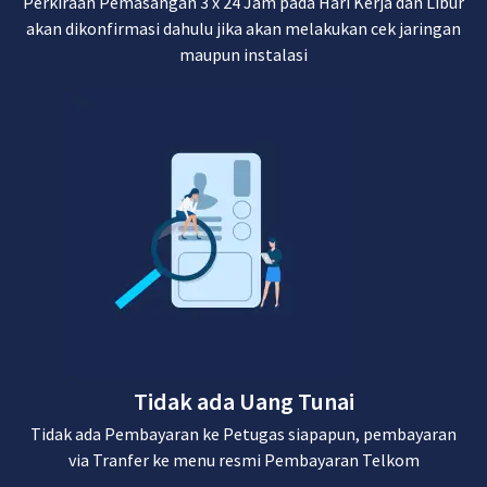
Perkiraan Pemasangan 3 x 24 Jam pada Hari Kerja dan Libur
akan dikonfirmasi dahulu jika akan melakukan cek jaringan
maupun instalasi
Tidak ada Uang Tunai
Tidak ada Pembayaran ke Petugas siapapun, pembayaran
via Tranfer ke menu resmi Pembayaran Telkom