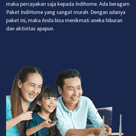
maka percayakan saja kepada Indihome. Ada beragam
Paket IndiHome yang sangat murah. Dengan adanya
paket ini, maka Anda bisa menikmati aneka hiburan
dan aktivitas apapun.