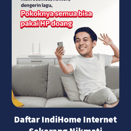
Daftar IndiHome Internet
Sekarang Nikmati