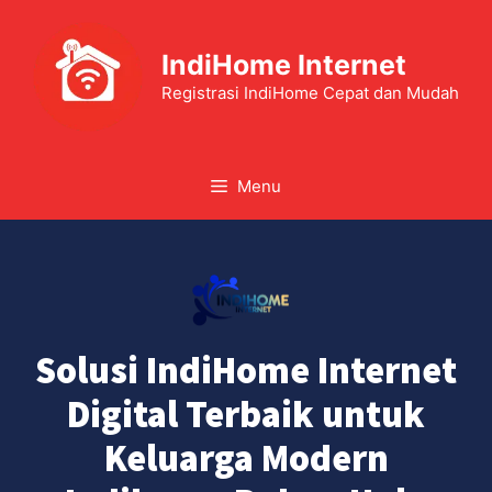
IndiHome Internet
Registrasi IndiHome Cepat dan Mudah
Menu
Solusi IndiHome Internet
Digital Terbaik untuk
Keluarga Modern