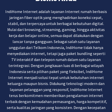
IndiHome Internet adalah layanan Internet rumah berbasis
jaringan fiber optik yang menghadirkan koneksi cepat,
stabil, dan terpercaya untuk berbagai kebutuhan digital.
Mulai dari browsing, streaming, gaming, hingga aktivitas
kerja dan belajar online, semua dapat dilakukan dengan
lancar tanpa gangguan. Sebagai salah satu layanan
unggulan dari Telkom Indonesia, IndiHome tidak hanya
menyediakan internet, tetapi juga paket bundling seperti
TV interaktif dan telepon rumah dalam satu layanan
terintegrasi. Dengan jangkauan luas di berbagai wilayah
Indonesia serta pilihan paket yang fleksibel, IndiHome
Internet menjadi solusi tepat untuk kebutuhan internet
keluarga maupun bisnis. Didukung teknologi modern dan
layanan pelanggan yang responsif, IndiHome Internet
terus berkomitmen memberikan pengalaman internet
terbaik dengan kemudahan pemasangan, harga kompetitif,
serta kualitas jaringan yang konsisten. Dengan kecepatan