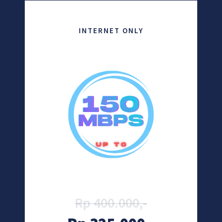
INTERNET ONLY
Rp 400.000,-