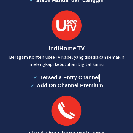
Stabil Handal dan Canggih
IndiHome TV
Beragam Konten UseeTV Kabel yang disediakan semakin
melengkapi kebutuhan Digital kamu
Tersedia Entry Channel
Add On Channel Premium