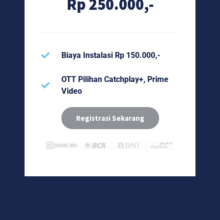
Rp 250.000,-
Biaya Instalasi Rp 150.000,-
OTT Pilihan Catchplay+, Prime
Video
Registrasi Sekarang