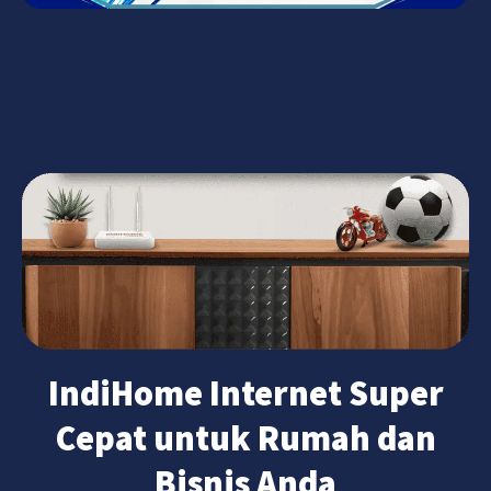
IndiHome Internet Super
Cepat untuk Rumah dan
Bisnis Anda