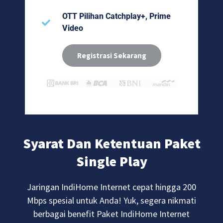
OTT Pilihan Catchplay+, Prime
Video
Registrasi Sekarang
Syarat Dan Ketentuan Paket
Single Play
Jaringan IndiHome Internet cepat hingga 200
Mbps spesial untuk Anda! Yuk, segera nikmati
berbagai benefit Paket IndiHome Internet