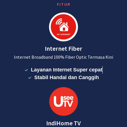
FITUR
Internet Fiber
Internet Broadband 100% Fiber Optic Termasa Kini
Layanan Internet Super cepat
Stabil Handal dan Canggih
IndiHome TV