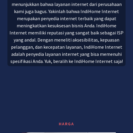
menunjukkan bahwa layanan internet dari perusahaan
kami juga bagus. Yakinlah bahwa IndiHome Internet
merupakan penyedia internet terbaik yang dapat
meningkatkan kesuksesan bisnis Anda. IndiHome
Internet memiliki reputasi yang sangat baik sebagai ISP
yang andal. Dengan meneliti aksesibilitas, kepuasan
pelanggan, dan kecepatan layanan, IndiHome Internet
adalah penyedia layanan internet yang bisa memenuhi
spesifikasi Anda. Yuk, beralih ke IndiHome Internet saja!
HARGA