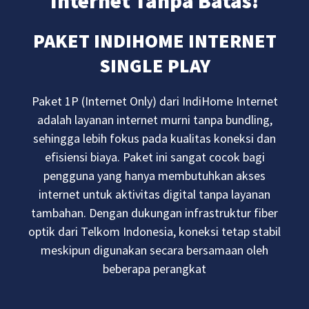
Internet Tanpa Batas!
PAKET INDIHOME INTERNET
SINGLE PLAY
Paket 1P (Internet Only) dari IndiHome Internet
adalah layanan internet murni tanpa bundling,
sehingga lebih fokus pada kualitas koneksi dan
efisiensi biaya. Paket ini sangat cocok bagi
pengguna yang hanya membutuhkan akses
internet untuk aktivitas digital tanpa layanan
tambahan. Dengan dukungan infrastruktur fiber
optik dari Telkom Indonesia, koneksi tetap stabil
meskipun digunakan secara bersamaan oleh
beberapa perangkat