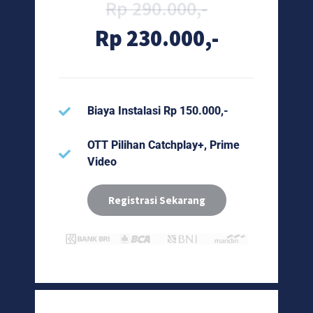
Rp 290.000,-
Rp 230.000,-
Biaya Instalasi Rp 150.000,-
OTT Pilihan Catchplay+, Prime
Video
Registrasi Sekarang