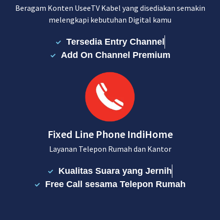
Beragam Konten UseeTV Kabel yang disediakan semakin
melengkapi kebutuhan Digital kamu
Tersedia Entry Channel
Add On Channel Premium
Fixed Line Phone IndiHome
Layanan Telepon Rumah dan Kantor
Kualitas Suara yang Jernih
Free Call sesama Telepon Rumah