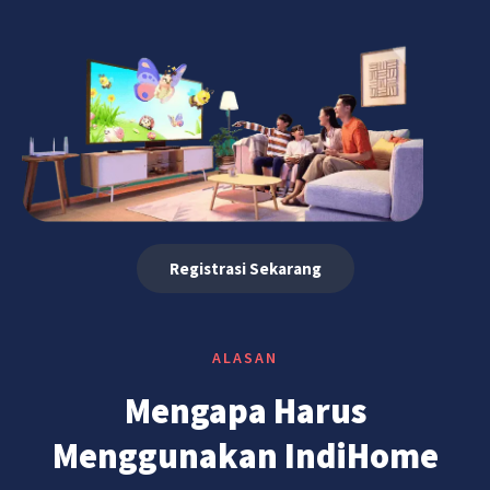
Registrasi Sekarang
ALASAN
Mengapa Harus
Menggunakan IndiHome