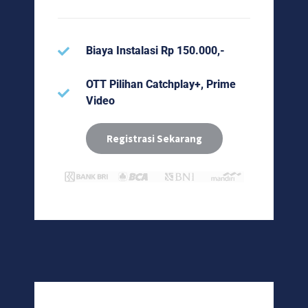
Biaya Instalasi Rp 150.000,-
OTT Pilihan Catchplay+, Prime
Video
Registrasi Sekarang