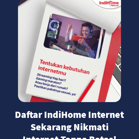
Daftar IndiHome Internet
Sekarang Nikmati