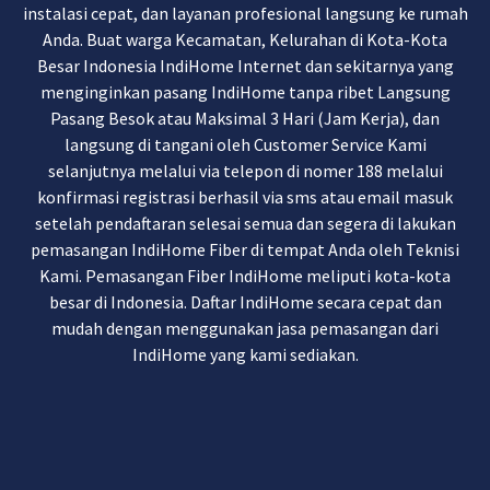
instalasi cepat, dan layanan profesional langsung ke rumah
Anda. Buat warga Kecamatan, Kelurahan di Kota-Kota
Besar Indonesia IndiHome Internet dan sekitarnya yang
menginginkan pasang IndiHome tanpa ribet Langsung
Pasang Besok atau Maksimal 3 Hari (Jam Kerja), dan
langsung di tangani oleh Customer Service Kami
selanjutnya melalui via telepon di nomer 188 melalui
konfirmasi registrasi berhasil via sms atau email masuk
setelah pendaftaran selesai semua dan segera di lakukan
pemasangan IndiHome Fiber di tempat Anda oleh Teknisi
Kami. Pemasangan Fiber IndiHome meliputi kota-kota
besar di Indonesia. Daftar IndiHome secara cepat dan
mudah dengan menggunakan jasa pemasangan dari
IndiHome yang kami sediakan.