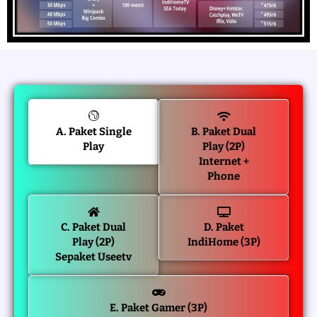
A. Paket Single
B. Paket Dual
Play
Play (2P)
Internet +
Phone
C. Paket Dual
D. Paket
Play (2P)
IndiHome (3P)
Sepaket Useetv
E. Paket Gamer (3P)